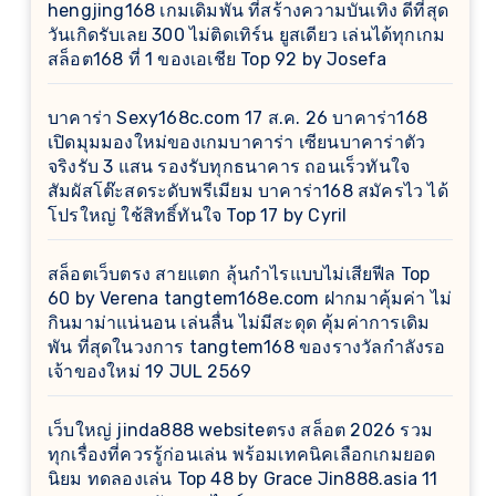
hengjing168 เกมเดิมพัน ที่สร้างความบันเทิง ดีที่สุด
วันเกิดรับเลย 300 ไม่ติดเทิร์น ยูสเดียว เล่นได้ทุกเกม
สล็อต168 ที่ 1 ของเอเชีย Top 92 by Josefa
บาคาร่า Sexy168c.com 17 ส.ค. 26 บาคาร่า168
เปิดมุมมองใหม่ของเกมบาคาร่า เซียนบาคาร่าตัว
จริงรับ 3 แสน รองรับทุกธนาคาร ถอนเร็วทันใจ
สัมผัสโต๊ะสดระดับพรีเมียม บาคาร่า168 สมัครไว ได้
โปรใหญ่ ใช้สิทธิ์ทันใจ Top 17 by Cyril
สล็อตเว็บตรง สายแตก ลุ้นกำไรแบบไม่เสียฟีล Top
60 by Verena tangtem168e.com ฝากมาคุ้มค่า ไม่
กินมาม่าแน่นอน เล่นลื่น ไม่มีสะดุด คุ้มค่าการเดิม
พัน ที่สุดในวงการ tangtem168 ของรางวัลกำลังรอ
เจ้าของใหม่ 19 JUL 2569
เว็บใหญ่ jinda888 websiteตรง สล็อต 2026 รวม
ทุกเรื่องที่ควรรู้ก่อนเล่น พร้อมเทคนิคเลือกเกมยอด
นิยม ทดลองเล่น Top 48 by Grace Jin888.asia 11