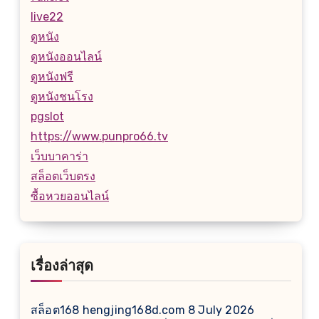
live22
ดูหนัง
ดูหนังออนไลน์
ดูหนังฟรี
ดูหนังชนโรง
pgslot
https://www.punpro66.tv
เว็บบาคาร่า
สล็อตเว็บตรง
ซื้อหวยออนไลน์
เรื่องล่าสุด
สล็อต168 hengjing168d.com 8 July 2026