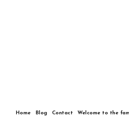
Home
Blog
Contact
Welcome to the fam