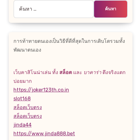
ค้นหา
สำหรับ:
การท้าทายตนเองเป็นวิธีที่ดีที่สุดในการเติบโตรวมทั้ง
พัฒนาตนเอง
เว็บคาสิโนน่าเล่น ทั้ง
สล็อต
และ
บาคาร่า
ตึงจริงแตก
บ่อยมาก
https://joker123th.co.in
slot168
สล็อตเว็บตรง
สล็อตเว็บตรง
jinda44
https://www.jinda888.bet