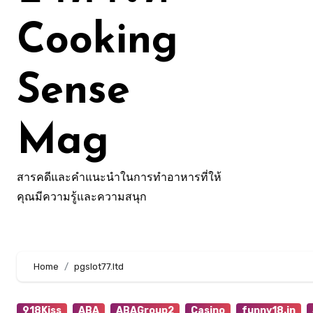
Cooking
Sense
Mag
สารคดีและคำแนะนำในการทำอาหารที่ให้
คุณมีความรู้และความสนุก
Home
pgslot77.ltd
918Kiss
ABA
ABAGroup2
Casino
funny18.in