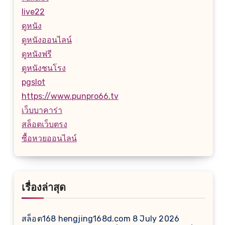
live22
ดูหนัง
ดูหนังออนไลน์
ดูหนังฟรี
ดูหนังชนโรง
pgslot
https://www.punpro66.tv
เว็บบาคาร่า
สล็อตเว็บตรง
ซื้อหวยออนไลน์
เรื่องล่าสุด
สล็อต168 hengjing168d.com 8 July 2026