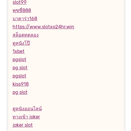
slot99
พุซซี่888
บาคาร่า168
https://www.slotxo24hr.win
สล็อตทดลอง
ดูหนังโป๊
1xbet
pgslot
pg slot
pgslot
kiss918
pg slot
ดูหนังออนไลน์
ทางเข้า joker
joker slot