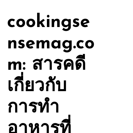
Skip
to
cookingse
content
nsemag.co
m: สารคดี
เกี่ยวกับ
การทำ
อาหารที่