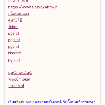
บาคาร่า168
https://www.slotxo24hr.win
สล็อตทดลอง
ดูหนังโป๊
1xbet
pgslot
pg slot
pgslot
kiss918
pg slot
ดูหนังออนไลน์
ทางเข้า joker
joker slot
เว็บสล็อตและบาคาร่าของโครตดีเว็บนี้เล่นแล้วรวยจัดๆ