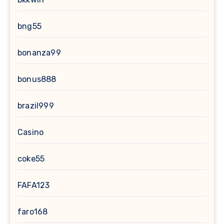
bng55
bonanza99
bonus888
brazil999
Casino
coke55
FAFA123
faro168