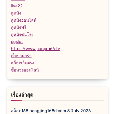
live22
ดูหนัง
ดูหนังออนไลน์
ดูหนังฟรี
ดูหนังชนโรง
pgslot
https://www.punpro66.tv
เว็บบาคาร่า
สล็อตเว็บตรง
ซื้อหวยออนไลน์
เรื่องล่าสุด
สล็อต168 hengjing168d.com 8 July 2026