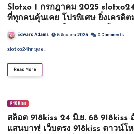
Slotxo 1 กรกฎาคม 2025 slotxo24
ที่ทุกคนคุ้นเคย โปรพิเศษ ยิ่งเคร
ทุกวันรวมเกมสล็อต ยิงปลา โบนัสจ
Edward Adams
5 มิถุนายน 2025
0 Comments
Top 4 by Grazyna slotxo24hr.tv
slotxo24hr สุดย…
Read More
918Kiss
สล็อต 918kiss 24 มิ.ย. 68 918kiss อ
แสนบาท! เว็บตรง 918kiss ดาวน์โ