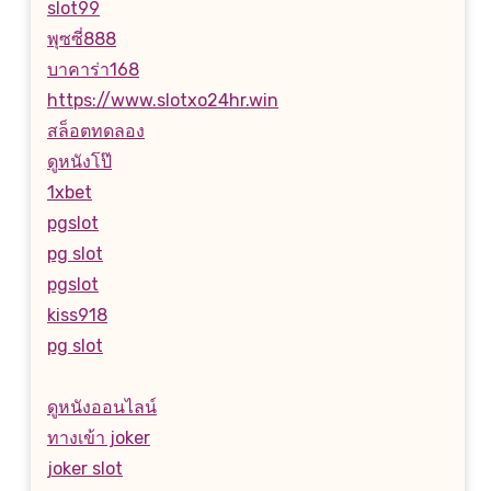
slot99
พุซซี่888
บาคาร่า168
https://www.slotxo24hr.win
สล็อตทดลอง
ดูหนังโป๊
1xbet
pgslot
pg slot
pgslot
kiss918
pg slot
ดูหนังออนไลน์
ทางเข้า joker
joker slot