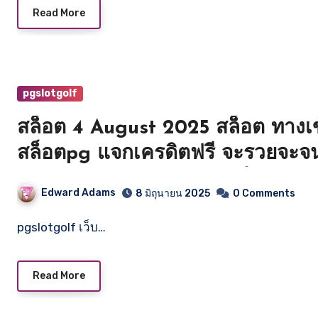
Read More
pgslotgolf
สล็อต 4 August 2025 สล็อต ทางเข
สล็อตpg แจกเครดิตฟรี จะรวยจะจ
ยิงปลา pgslotgolf สุดมันส์ สมจริง
Edward Adams
8 มิถุนายน 2025
0 Comments
fitbloggin.com
pgslotgolf เว็บ…
Read More