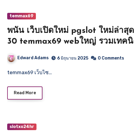
temmax69
พนัน เว็บเปิดใหม่ pgslot ใหม่ล่าส
30 temmax69 webใหญ่ รวมเทคนิค
มิถุนายน 2568
Edward Adams
6 มิถุนายน 2025
0 Comments
temmax69 เว็บไซ…
Read More
slotxo24hr