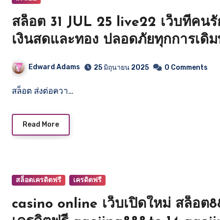
สล็อต 31 JUL 25 live22 เว็บที่คนร
เงินสดและทอง ปลอดภัยทุกการเดิมพัน
รับสิทธิพิเศษมากมาย รอคุณอยู่ To
Edward Adams
25 มิถุนายน 2025
0 Comments
สล็อต ส่งต่อควา…
Read More
สล็อตเครดิตฟรี
เครดิตฟรี
casino online เว็บเปิดใหม่ สล็อต