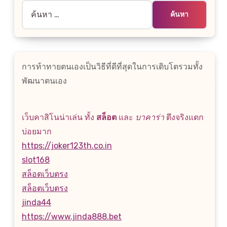
ค้นหา
สำหรับ:
การท้าทายตนเองเป็นวิธีที่ดีที่สุดในการเติบโตรวมทั้ง
พัฒนาตนเอง
เว็บคาสิโนน่าเล่น ทั้ง
สล็อต
และ
บาคาร่า
ตึงจริงแตก
บ่อยมาก
https://joker123th.co.in
slot168
สล็อตเว็บตรง
สล็อตเว็บตรง
jinda44
https://www.jinda888.bet