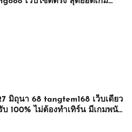
ing888 เวปไซต์ตรง สุดยอดเกม
68
 มิถุนา 68 tangtem168 เว็บเดียว
รับ 100% ไม่ต้องทำเทิร์น มีเกมพนัน
ีสปินฟรี Top 10 by Ursula