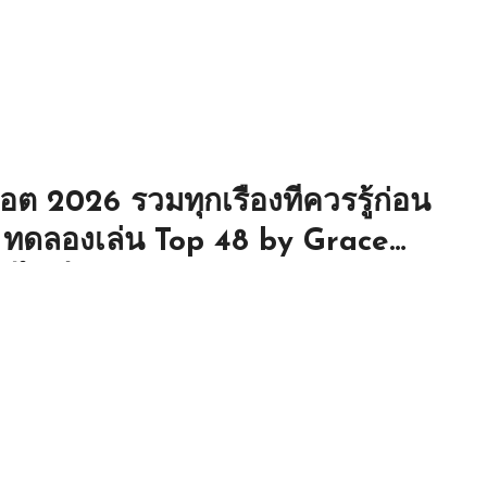
ต 2026 รวมทุกเรื่องที่ควรรู้ก่อน
ม ทดลองเล่น Top 48 by Grace
นไลน์