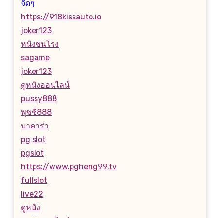
จัดๆ
https://918kissauto.io
joker123
หนังชนโรง
sagame
joker123
ดูหนังออนไลน์
pussy888
พุซซี่888
บาคาร่า
pg slot
pgslot
https://www.pgheng99.tv
fullslot
live22
ดูหนัง