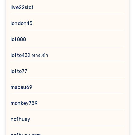
live22slot
london45
lot888
lotto432 ทางเข้า
lotto77
macau69
monkey789
no1huay