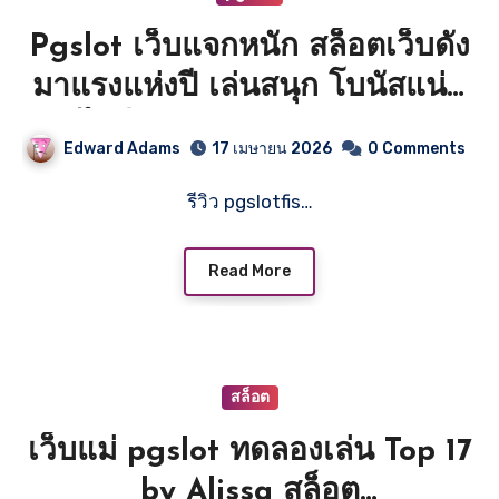
Pgslot เว็บแจกหนัก สล็อตเว็บดัง
มาแรงแห่งปี เล่นสนุก โบนัสแน่น
กำไรมีลุ้นทุกวัน casino online
Edward Adams
17 เมษายน 2026
0 Comments
เว็บแม่ ใหม่ล่าสุด Top 30 by
รีวิว pgslotfis…
Catalina pgslotfish4.com 19
มิถุนายน 2569
Read More
สล็อต
เว็บแม่ pgslot ทดลองเล่น Top 17
by Alissa สล็อต