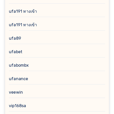
ufa191 ทางเข้า
ufa191 ทางเข้า
ufa89
ufabet
ufabombx
ufanance
veewin
vip168sa