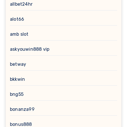
allbet24hr
alot66
amb slot
askyouwin888 vip
betway
bkkwin
bng55
bonanza99
bonus888