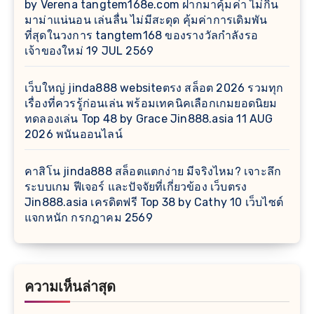
by Verena tangtem168e.com ฝากมาคุ้มค่า ไม่กิน
มาม่าแน่นอน เล่นลื่น ไม่มีสะดุด คุ้มค่าการเดิมพัน
ที่สุดในวงการ tangtem168 ของรางวัลกำลังรอ
เจ้าของใหม่ 19 JUL 2569
เว็บใหญ่ jinda888 websiteตรง สล็อต 2026 รวมทุก
เรื่องที่ควรรู้ก่อนเล่น พร้อมเทคนิคเลือกเกมยอดนิยม
ทดลองเล่น Top 48 by Grace Jin888.asia 11 AUG
2026 พนันออนไลน์
คาสิโน jinda888 สล็อตแตกง่าย มีจริงไหม? เจาะลึก
ระบบเกม ฟีเจอร์ และปัจจัยที่เกี่ยวข้อง เว็บตรง
Jin888.asia เครดิตฟรี Top 38 by Cathy 10 เว็บไซต์
แจกหนัก กรกฎาคม 2569
ความเห็นล่าสุด