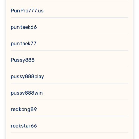
PunPro777.us
puntaek66
puntaek77
Pussy888
pussy888play
pussy888win
redkong89
rockstar66