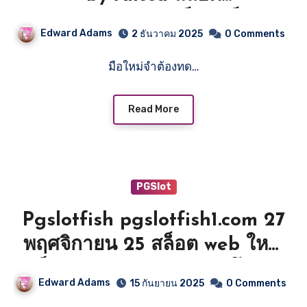
pgslotfish3.com สล็อต เว็บตรง
Edward Adams
2 ธันวาคม 2025
0 Comments
เล่นสล็อต PGSlot สุดมันส์ พร้อม
มือใหม่จำต้องทด…
โอกาสทำเงินง่ายๆ 15 ธันวาคม 68
casino
Read More
PGSlot
Pgslotfish pgslotfish1.com 27
พฤศจิกายน 25 สล็อต web ใหญ่
เว็บตรงอันดับ 1 เล่นง่าย โบนัส
Edward Adams
15 กันยายน 2025
0 Comments
แตกบ่อย casino online เว็บใหญ่