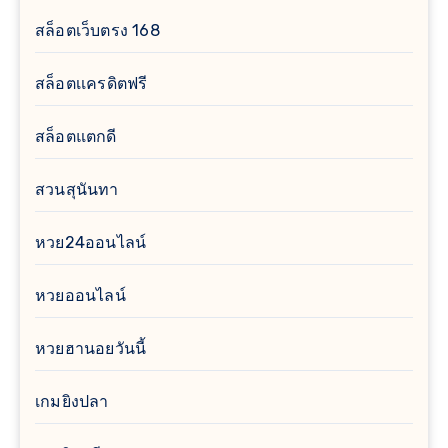
สล็อตเว็บตรง 168
สล็อตเเครดิตฟรี
สล็อตแตกดี
สวนสุนันทา
หวย24ออนไลน์
หวยออนไลน์
หวยฮานอยวันนี้
เกมยิงปลา