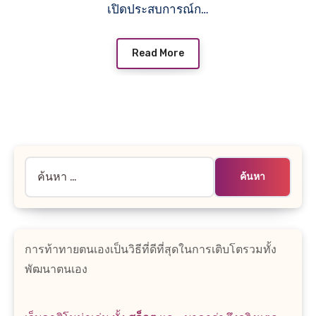
เปิดประสบการณ์ก…
สล็อต ใหม่ล่าสุด Top 99 by
Graciela
Read More
ค้นหา
สำหรับ:
การท้าทายตนเองเป็นวิธีที่ดีที่สุดในการเติบโตรวมทั้ง
พัฒนาตนเอง