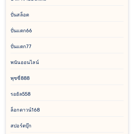
ปั่นสล็อต
ปั่นแตก66
ปั่นแตก77
พนันออนไลน์
พุซซี่888
รอยัล558
ล็อกดาวน์168
สปอร์ตบุ๊ก