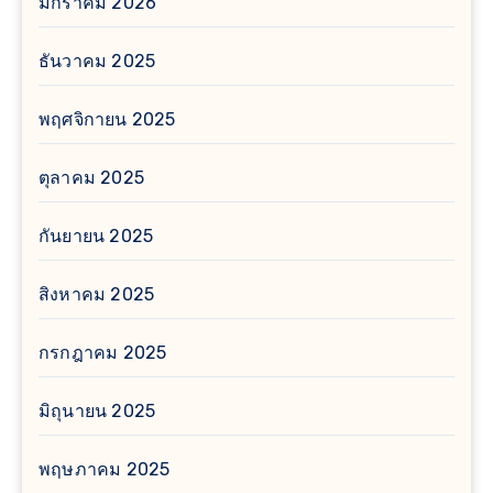
มกราคม 2026
ธันวาคม 2025
พฤศจิกายน 2025
ตุลาคม 2025
กันยายน 2025
สิงหาคม 2025
กรกฎาคม 2025
มิถุนายน 2025
พฤษภาคม 2025