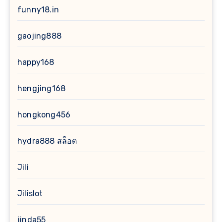
funny18.in
gaojing888
happy168
hengjing168
hongkong456
hydra888 สล็อต
Jili
Jilislot
jinda55