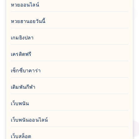
หวยออนไลน์
หวยฮานอยวันนี้
เกมยิงปลา
เครดิตฟรี
เซ็กซี่บาคาร่า
เดิมพันกีฬา
เว็บพนัน
เว็บพนันออนไลน์
เว็บสล็อต