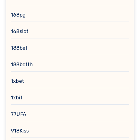
168pg
168slot
188bet
188betth
1xbet
1xbit
77UFA
918Kiss