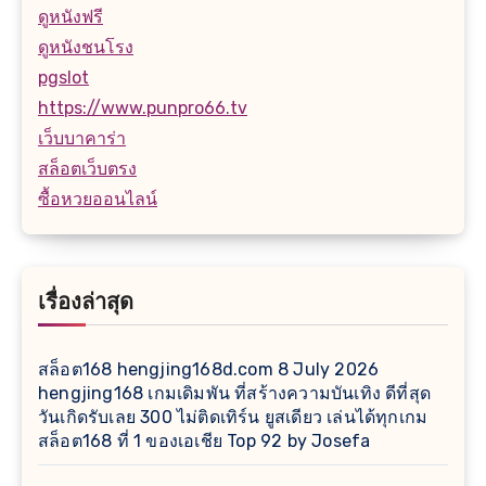
ดูหนังฟรี
ดูหนังชนโรง
pgslot
https://www.punpro66.tv
เว็บบาคาร่า
สล็อตเว็บตรง
ซื้อหวยออนไลน์
เรื่องล่าสุด
สล็อต168 hengjing168d.com 8 July 2026
hengjing168 เกมเดิมพัน ที่สร้างความบันเทิง ดีที่สุด
วันเกิดรับเลย 300 ไม่ติดเทิร์น ยูสเดียว เล่นได้ทุกเกม
สล็อต168 ที่ 1 ของเอเชีย Top 92 by Josefa