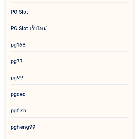
PG Slot
PG Slot เว็บใหม่
pg168
pg77
pg99
pgceo
pgfish
pgheng99