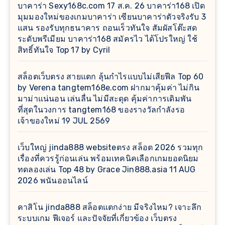
บาคาร่า Sexy168c.com 17 ส.ค. 26 บาคาร่า168 เปิด
มุมมองใหม่ของเกมบาคาร่า เซียนบาคาร่าตัวจริงรับ 3
แสน รองรับทุกธนาคาร ถอนเร็วทันใจ สัมผัสโต๊ะสด
ระดับพรีเมียม บาคาร่า168 สมัครไว ได้โปรใหญ่ ใช้
สิทธิ์ทันใจ Top 17 by Cyril
สล็อตเว็บตรง สายแตก ลุ้นกำไรแบบไม่เสียฟีล Top 60
by Verena tangtem168e.com ฝากมาคุ้มค่า ไม่กิน
มาม่าแน่นอน เล่นลื่น ไม่มีสะดุด คุ้มค่าการเดิมพัน
ที่สุดในวงการ tangtem168 ของรางวัลกำลังรอ
เจ้าของใหม่ 19 JUL 2569
เว็บใหญ่ jinda888 websiteตรง สล็อต 2026 รวมทุก
เรื่องที่ควรรู้ก่อนเล่น พร้อมเทคนิคเลือกเกมยอดนิยม
ทดลองเล่น Top 48 by Grace Jin888.asia 11 AUG
2026 พนันออนไลน์
คาสิโน jinda888 สล็อตแตกง่าย มีจริงไหม? เจาะลึก
ระบบเกม ฟีเจอร์ และปัจจัยที่เกี่ยวข้อง เว็บตรง