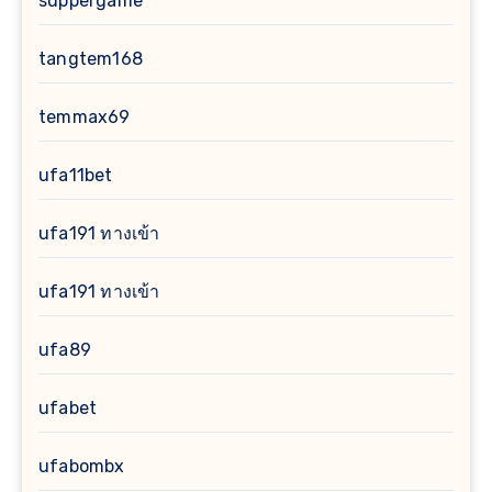
suppergame
tangtem168
temmax69
ufa11bet
ufa191 ทางเข้า
ufa191 ทางเข้า
ufa89
ufabet
ufabombx