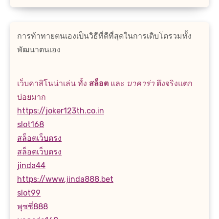
การท้าทายตนเองเป็นวิธีที่ดีที่สุดในการเติบโตรวมทั้ง
พัฒนาตนเอง
เว็บคาสิโนน่าเล่น ทั้ง
สล็อต
และ
บาคาร่า
ตึงจริงแตก
บ่อยมาก
https://joker123th.co.in
slot168
สล็อตเว็บตรง
สล็อตเว็บตรง
jinda44
https://www.jinda888.bet
slot99
พุซซี่888