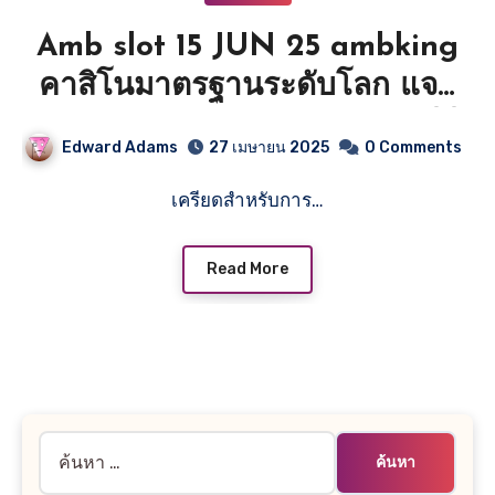
Amb slot 15 JUN 25 ambking
คาสิโนมาตรฐานระดับโลก แจก
กล่องสุ่ม 10,000 บาท สมัคร พีจี
Edward Adams
27 เมษายน 2025
0 Comments
สล็อต ง่ายสล็อตแท้จากค่ายดัง
เครียดสำหรับการ…
ambking แจกเคล็ดลับสู่ชัยชนะ
Top 87 by John amb888.ceo
Read More
ค้นหา
สำหรับ: