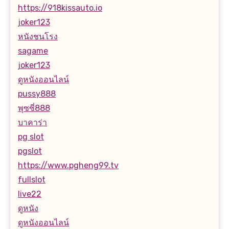
https://918kissauto.io
joker123
หนังชนโรง
sagame
joker123
ดูหนังออนไลน์
pussy888
พุซซี่888
บาคาร่า
pg slot
pgslot
https://www.pgheng99.tv
fullslot
live22
ดูหนัง
ดูหนังออนไลน์