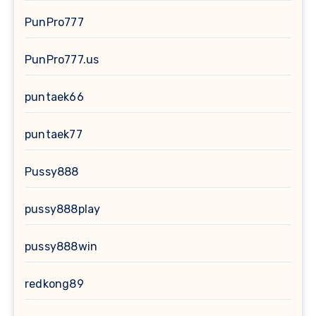
PunPro777
PunPro777.us
puntaek66
puntaek77
Pussy888
pussy888play
pussy888win
redkong89