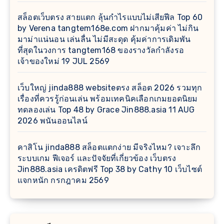
สล็อตเว็บตรง สายแตก ลุ้นกำไรแบบไม่เสียฟีล Top 60
by Verena tangtem168e.com ฝากมาคุ้มค่า ไม่กิน
มาม่าแน่นอน เล่นลื่น ไม่มีสะดุด คุ้มค่าการเดิมพัน
ที่สุดในวงการ tangtem168 ของรางวัลกำลังรอ
เจ้าของใหม่ 19 JUL 2569
เว็บใหญ่ jinda888 websiteตรง สล็อต 2026 รวมทุก
เรื่องที่ควรรู้ก่อนเล่น พร้อมเทคนิคเลือกเกมยอดนิยม
ทดลองเล่น Top 48 by Grace Jin888.asia 11 AUG
2026 พนันออนไลน์
คาสิโน jinda888 สล็อตแตกง่าย มีจริงไหม? เจาะลึก
ระบบเกม ฟีเจอร์ และปัจจัยที่เกี่ยวข้อง เว็บตรง
Jin888.asia เครดิตฟรี Top 38 by Cathy 10 เว็บไซต์
แจกหนัก กรกฎาคม 2569