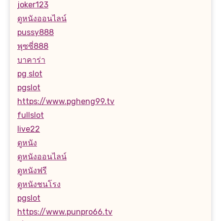
joker123
ดูหนังออนไลน์
pussy888
พุซซี่888
บาคาร่า
pg slot
pgslot
https://www.pgheng99.tv
fullslot
live22
ดูหนัง
ดูหนังออนไลน์
ดูหนังฟรี
ดูหนังชนโรง
pgslot
https://www.punpro66.tv