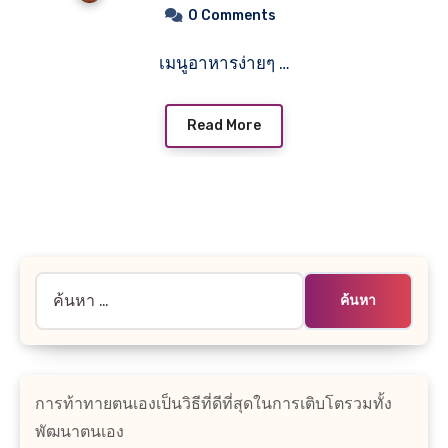
0 Comments
เมนูอาหารง่ายๆ …
Read More
ค้นหา
สำหรับ:
การท้าทายตนเองเป็นวิธีที่ดีที่สุดในการเติบโตรวมทั้ง
พัฒนาตนเอง