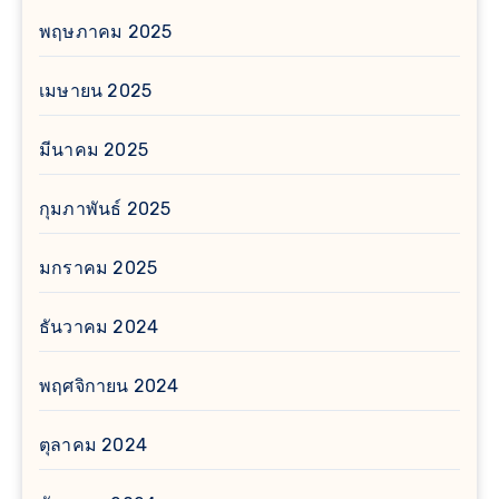
พฤษภาคม 2025
เมษายน 2025
มีนาคม 2025
กุมภาพันธ์ 2025
มกราคม 2025
ธันวาคม 2024
พฤศจิกายน 2024
ตุลาคม 2024