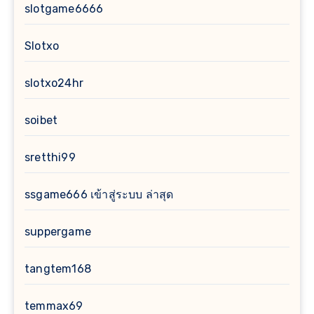
slotgame6666
Slotxo
slotxo24hr
soibet
sretthi99
ssgame666 เข้าสู่ระบบ ล่าสุด
suppergame
tangtem168
temmax69