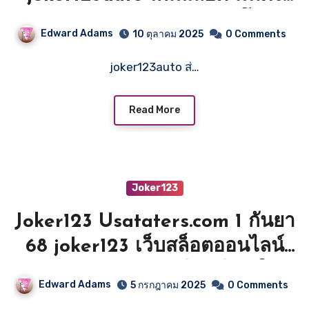
ปลอดภัย ทุกยอดฝาก 12% โบนัส
Edward Adams
10 ตุลาคม 2025
0 Comments
แตกง่าย ระบบ AUTO เจ้าแรกใน
joker123auto ส่…
ไทย joker123auto เช็คอิน รับ
ทรัพย์ฟรี Top 56 by Emanuel
Read More
joker123auto.win
Joker123
Joker123 Usataters.com 1 กันยา
68 joker123 เว็บสล็อตออนไลน์
อันดับ 1 รับเครดิตฟรีทันที มือใหม่
Edward Adams
5 กรกฎาคม 2025
0 Comments
ก็เล่นได้ เล่นเสียมีคืน โจ๊กเกอร์123