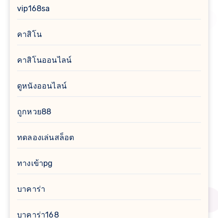
vip168sa
คาสิโน
คาสิโนออนไลน์
ดูหนังออนไลน์
ถูกหวย88
ทดลองเล่นสล็อต
ทางเข้าpg
บาคาร่า
บาคาร่า168