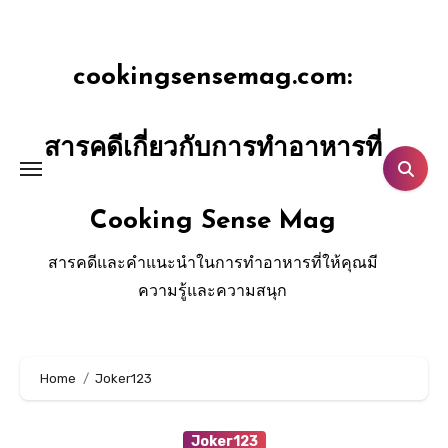
Skip
to
content
cookingsensemag.com:
สารคดีเกี่ยวกับการทำอาหารที่
Cooking Sense Mag
สารคดีและคำแนะนำในการทำอาหารที่ให้คุณมี
ความรู้และความสนุก
Home
Joker123
Joker123