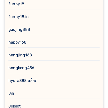
funny18
funny18.in
gaojing888
happy168
hengjing168
hongkong456
hydra888 สล็อต
Jili
Jilislot