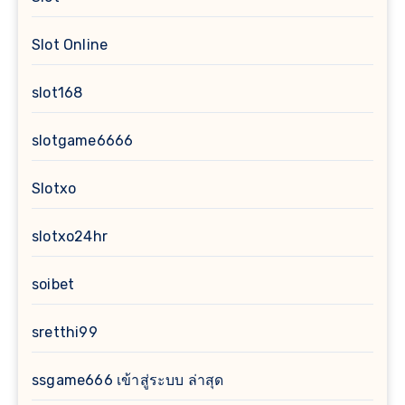
Slot Online
slot168
slotgame6666
Slotxo
slotxo24hr
soibet
sretthi99
ssgame666 เข้าสู่ระบบ ล่าสุด