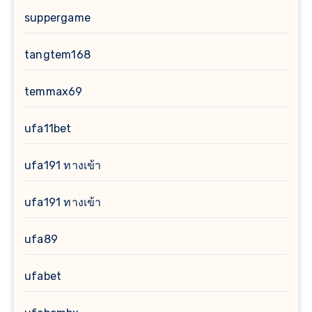
suppergame
tangtem168
temmax69
ufa11bet
ufa191 ทางเข้า
ufa191 ทางเข้า
ufa89
ufabet