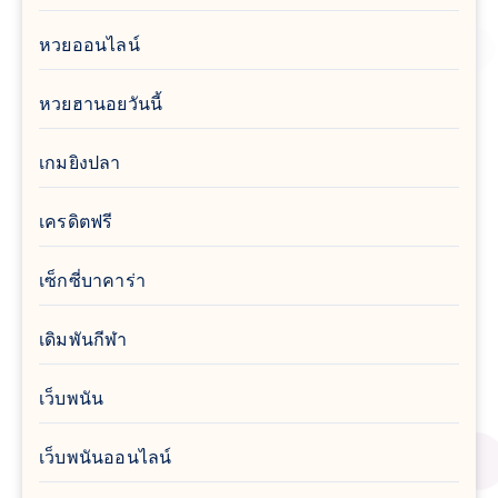
หวยออนไลน์
หวยฮานอยวันนี้
เกมยิงปลา
เครดิตฟรี
เซ็กซี่บาคาร่า
เดิมพันกีฬา
เว็บพนัน
เว็บพนันออนไลน์