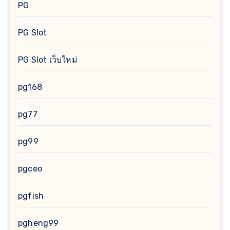
PG
PG Slot
PG Slot เว็บใหม่
pg168
pg77
pg99
pgceo
pgfish
pgheng99