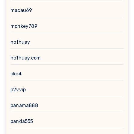
macau69
monkey789
no1huay
no1huay.com
okc4
p2vvip
panama888
panda555