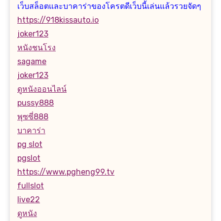
เว็บสล็อตและบาคาร่าของโครตดีเว็บนี้เล่นแล้วรวยจัดๆ
https://918kissauto.io
joker123
หนังชนโรง
sagame
joker123
ดูหนังออนไลน์
pussy888
พุซซี่888
บาคาร่า
pg slot
pgslot
https://www.pgheng99.tv
fullslot
live22
ดูหนัง