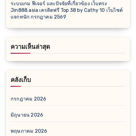
ระบบเกม ฟีเจอร์ และปัจจัยที่เกี่ยวข้อง เว็บตรง
Jin888.asia เครดิตฟรี Top 38 by Cathy 10 เว็บไซต์
แจกหนัก กรกฎาคม 2569
ความเห็นล่าสุด
คลังเก็บ
กรกฎาคม 2026
มิถุนายน 2026
พฤษภาคม 2026