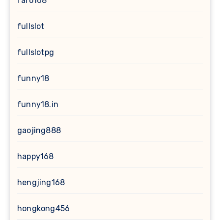
faro168
fullslot
fullslotpg
funny18
funny18.in
gaojing888
happy168
hengjing168
hongkong456