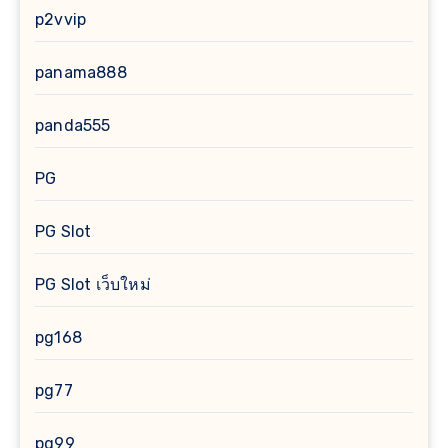
p2vvip
panama888
panda555
PG
PG Slot
PG Slot เว็บใหม่
pg168
pg77
pg99