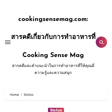
Skip
to
content
cookingsensemag.com:
สารคดีเกี่ยวกับการทำอาหารที่
Cooking Sense Mag
สารคดีและคำแนะนำในการทำอาหารที่ให้คุณมี
ความรู้และความสนุก
Home
Slotxo
Slotxo