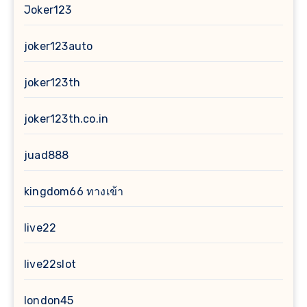
Joker123
joker123auto
joker123th
joker123th.co.in
juad888
kingdom66 ทางเข้า
live22
live22slot
london45