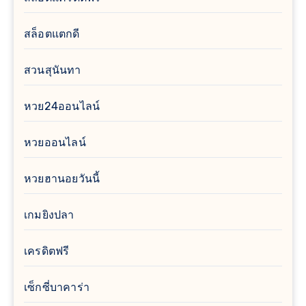
สล็อตแตกดี
สวนสุนันทา
หวย24ออนไลน์
หวยออนไลน์
หวยฮานอยวันนี้
เกมยิงปลา
เครดิตฟรี
เซ็กซี่บาคาร่า