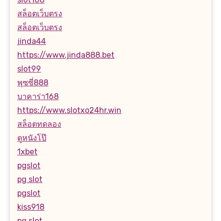
สล็อตเว็บตรง
สล็อตเว็บตรง
jinda44
https://www.jinda888.bet
slot99
พุซซี่888
บาคาร่า168
https://www.slotxo24hr.win
สล็อตทดลอง
ดูหนังโป๊
1xbet
pgslot
pg slot
pgslot
kiss918
pg slot