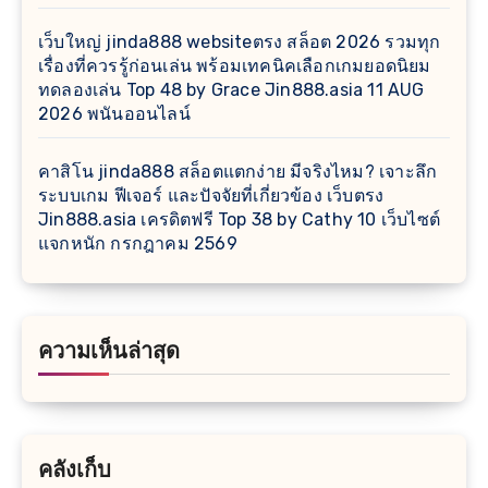
เว็บใหญ่ jinda888 websiteตรง สล็อต 2026 รวมทุก
เรื่องที่ควรรู้ก่อนเล่น พร้อมเทคนิคเลือกเกมยอดนิยม
ทดลองเล่น Top 48 by Grace Jin888.asia 11 AUG
2026 พนันออนไลน์
คาสิโน jinda888 สล็อตแตกง่าย มีจริงไหม? เจาะลึก
ระบบเกม ฟีเจอร์ และปัจจัยที่เกี่ยวข้อง เว็บตรง
Jin888.asia เครดิตฟรี Top 38 by Cathy 10 เว็บไซต์
แจกหนัก กรกฎาคม 2569
ความเห็นล่าสุด
คลังเก็บ