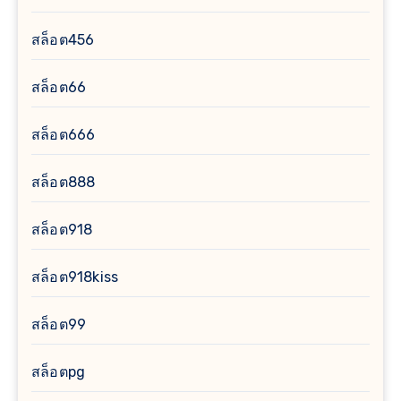
สล็อต456
สล็อต66
สล็อต666
สล็อต888
สล็อต918
สล็อต918kiss
สล็อต99
สล็อตpg