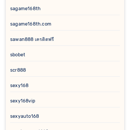
sagame168th
sagame168th.com
sawan888 เครดิตฟรี
sbobet
scr888
sexy168
sexy168vip
sexyauto168