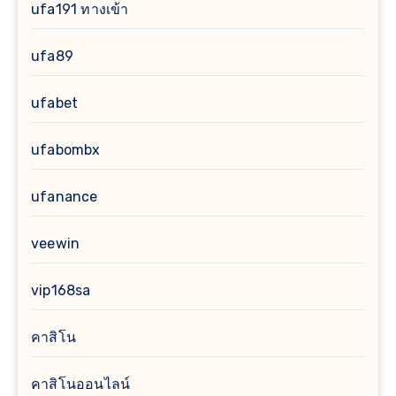
ufa191 ทางเข้า
ufa89
ufabet
ufabombx
ufanance
veewin
vip168sa
คาสิโน
คาสิโนออนไลน์