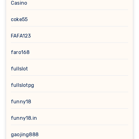
Casino
coke55
FAFA123
faro168
fullslot
fullslotpg
funny18
funny18.in
gaojing888