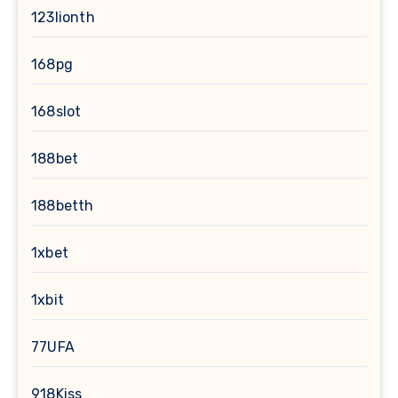
123lionth
168pg
168slot
188bet
188betth
1xbet
1xbit
77UFA
918Kiss