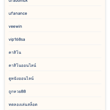
ufabombx
ufanance
veewin
vip168sa
คาสิโน
คาสิโนออนไลน์
ดูหนังออนไลน์
ถูกหวย88
ทดลองเล่นสล็อต