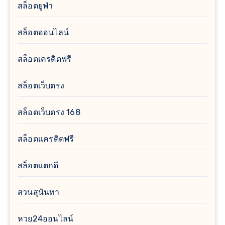
สล็อตยูฟ่า
สล็อตออนไลน์
สล็อตเครดิตฟรี
สล็อตเว็บตรง
สล็อตเว็บตรง 168
สล็อตเเครดิตฟรี
สล็อตแตกดี
สวนสุนันทา
หวย24ออนไลน์