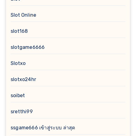
Slot Online
slot168
slotgame6666
Slotxo
slotxo24hr
soibet
sretthi99
ssgame666 เข้าสู่ระบบ ล่าสุด