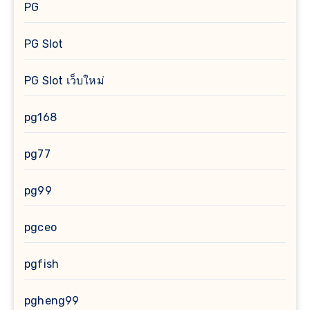
PG
PG Slot
PG Slot เว็บใหม่
pg168
pg77
pg99
pgceo
pgfish
pgheng99