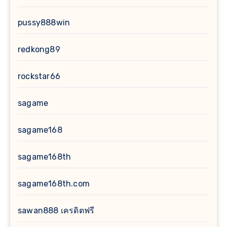
pussy888win
redkong89
rockstar66
sagame
sagame168
sagame168th
sagame168th.com
sawan888 เครดิตฟรี