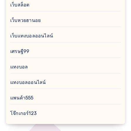
เว็บสล็อต
เว็บหวยฮานอย
เว็บแทงบอลออนไลน์
เศรษฐี99
แทงบอล
แทงบอลออนไลน์
แพนด้า555
โจ๊กเกอร์123