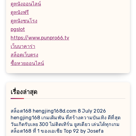
ดูหนังออนไลน์
ดูหนังฟรี
ดูหนังชนโรง
pgslot
https://www.punpro66.tv
เว็บบาคาร่า
สล็อตเว็บตรง
ซื้อหวยออนไลน์
เรื่องล่าสุด
สล็อต168 hengjing168d.com 8 July 2026
hengjing168 เกมเดิมพัน ที่สร้างความบันเทิง ดีที่สุด
วันเกิดรับเลย 300 ไม่ติดเทิร์น ยูสเดียว เล่นได้ทุกเกม
สล็อต168 ที่ 1 ของเอเชีย Top 92 by Josefa