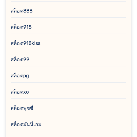
สล็อต888
สล็อต918
สล็อต918kiss
สล็อต99
สล็อตpg
สล็อตxo
สล็อตพุซซี่
สล็อตมันนี่เกม