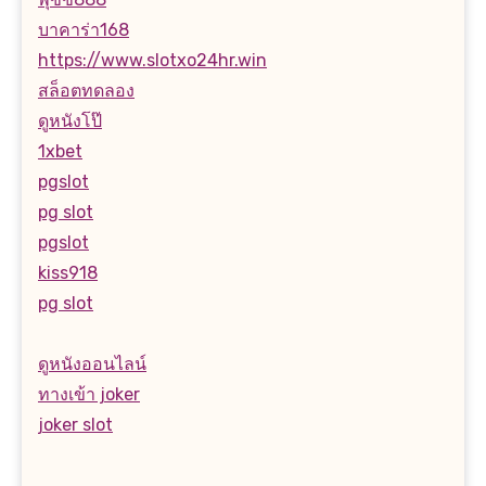
บาคาร่า168
https://www.slotxo24hr.win
สล็อตทดลอง
ดูหนังโป๊
1xbet
pgslot
pg slot
pgslot
kiss918
pg slot
ดูหนังออนไลน์
ทางเข้า joker
joker slot