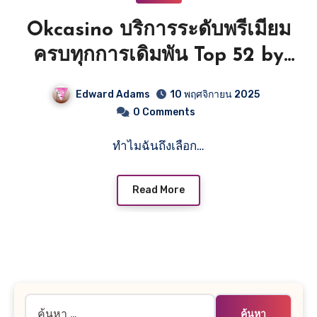
Okcasino บริการระดับพรีเมี่ยม
ครบทุกการเดิมพัน Top 52 by
Abigail ok casino [บาคาร่าคืน
Edward Adams
10 พฤศจิกายน 2025
ค่าคอม 0.3% บาคาร่าออนไลน์
0 Comments
คอมมิชชั่นสูงสุดในไทย 29
ทำไมฉันถึงเลือก…
ธันวาคม 26
Read More
ค้นหา