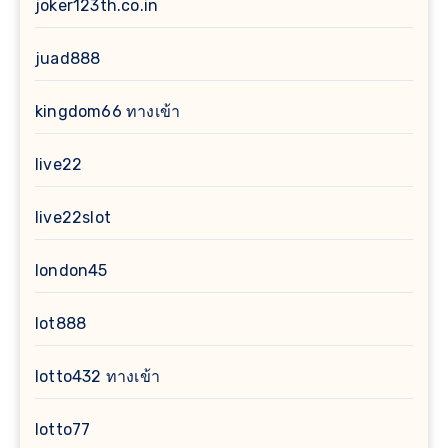
joker123th.co.in
juad888
kingdom66 ทางเข้า
live22
live22slot
london45
lot888
lotto432 ทางเข้า
lotto77