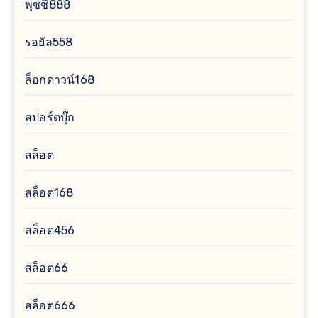
พุซซี่888
รอยัล558
ล็อกดาวน์168
สปอร์ตบุ๊ก
สล็อต
สล็อต168
สล็อต456
สล็อต66
สล็อต666