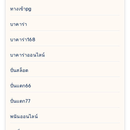
ทางเข้าpg
บาคาร่า
บาคาร่า168
บาคาร่าออนไลน์
ปั่นสล็อต
ปั่นแตก66
ปั่นแตก77
พนันออนไลน์