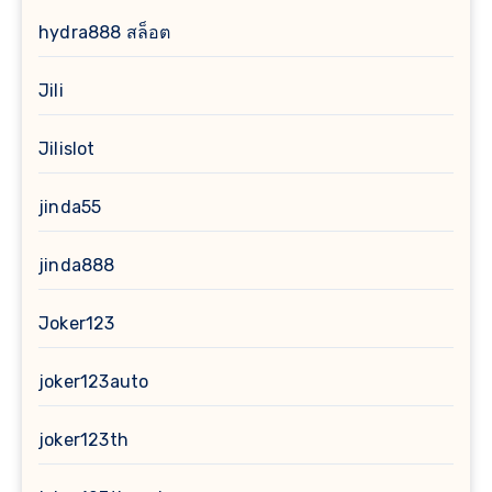
hydra888 สล็อต
Jili
Jilislot
jinda55
jinda888
Joker123
joker123auto
joker123th