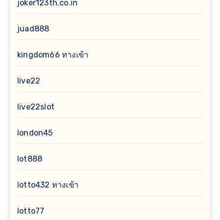
joker123th.co.in
juad888
kingdom66 ทางเข้า
live22
live22slot
london45
lot888
lotto432 ทางเข้า
lotto77