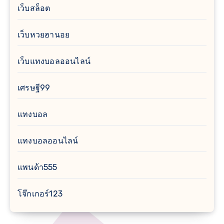
เว็บสล็อต
เว็บหวยฮานอย
เว็บแทงบอลออนไลน์
เศรษฐี99
แทงบอล
แทงบอลออนไลน์
แพนด้า555
โจ๊กเกอร์123