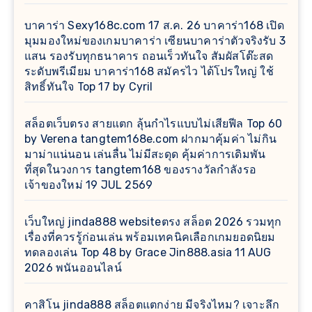
บาคาร่า Sexy168c.com 17 ส.ค. 26 บาคาร่า168 เปิด
มุมมองใหม่ของเกมบาคาร่า เซียนบาคาร่าตัวจริงรับ 3
แสน รองรับทุกธนาคาร ถอนเร็วทันใจ สัมผัสโต๊ะสด
ระดับพรีเมียม บาคาร่า168 สมัครไว ได้โปรใหญ่ ใช้
สิทธิ์ทันใจ Top 17 by Cyril
สล็อตเว็บตรง สายแตก ลุ้นกำไรแบบไม่เสียฟีล Top 60
by Verena tangtem168e.com ฝากมาคุ้มค่า ไม่กิน
มาม่าแน่นอน เล่นลื่น ไม่มีสะดุด คุ้มค่าการเดิมพัน
ที่สุดในวงการ tangtem168 ของรางวัลกำลังรอ
เจ้าของใหม่ 19 JUL 2569
เว็บใหญ่ jinda888 websiteตรง สล็อต 2026 รวมทุก
เรื่องที่ควรรู้ก่อนเล่น พร้อมเทคนิคเลือกเกมยอดนิยม
ทดลองเล่น Top 48 by Grace Jin888.asia 11 AUG
2026 พนันออนไลน์
คาสิโน jinda888 สล็อตแตกง่าย มีจริงไหม? เจาะลึก