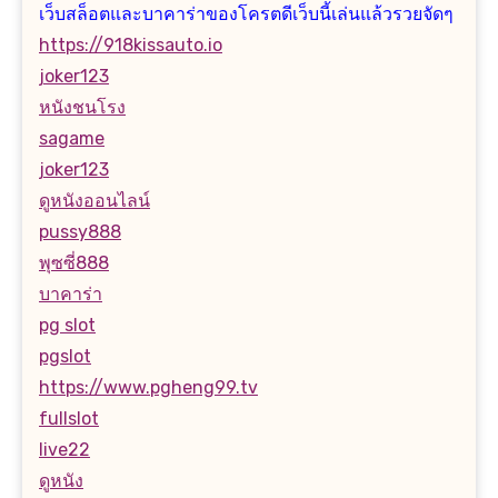
เว็บสล็อตและบาคาร่าของโครตดีเว็บนี้เล่นแล้วรวยจัดๆ
https://918kissauto.io
joker123
หนังชนโรง
sagame
joker123
ดูหนังออนไลน์
pussy888
พุซซี่888
บาคาร่า
pg slot
pgslot
https://www.pgheng99.tv
fullslot
live22
ดูหนัง