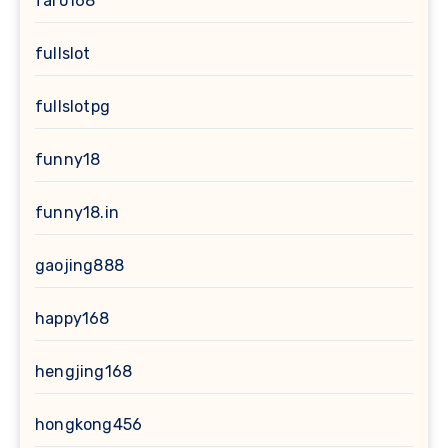
faro168
fullslot
fullslotpg
funny18
funny18.in
gaojing888
happy168
hengjing168
hongkong456