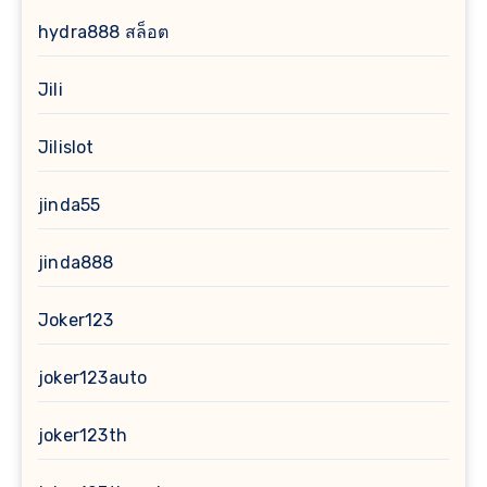
hydra888 สล็อต
Jili
Jilislot
jinda55
jinda888
Joker123
joker123auto
joker123th