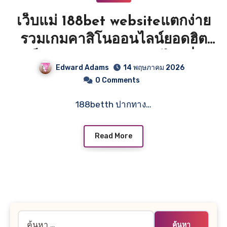
เว็บแม่ 188bet websiteแตกง่าย
รวมเกมคาสิโนออนไลน์ยอดฮิต
สล็อตแตกง่าย บาคาร่าไหลลื่น
Edward Adams
14 พฤษภาคม 2026
เล่นได้ตลอด 24 ชั่วโมง ทดลอง
0 Comments
เล่น Top 99 by Cory
188betth ปากทาง…
188betths.com 18 พ.ค. 26
casino
Read More
ค้นหา