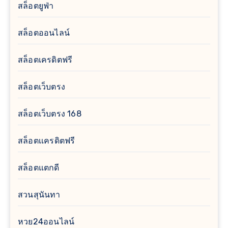
สล็อตยูฟ่า
สล็อตออนไลน์
สล็อตเครดิตฟรี
สล็อตเว็บตรง
สล็อตเว็บตรง 168
สล็อตเเครดิตฟรี
สล็อตแตกดี
สวนสุนันทา
หวย24ออนไลน์