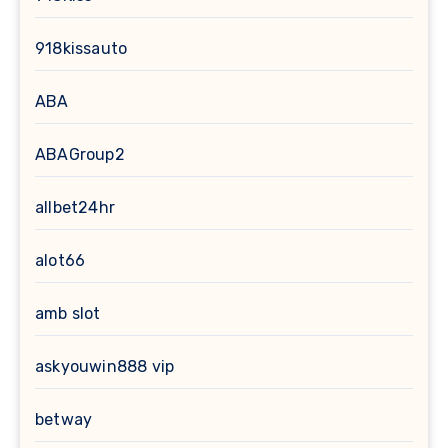
918kissauto
ABA
ABAGroup2
allbet24hr
alot66
amb slot
askyouwin888 vip
betway