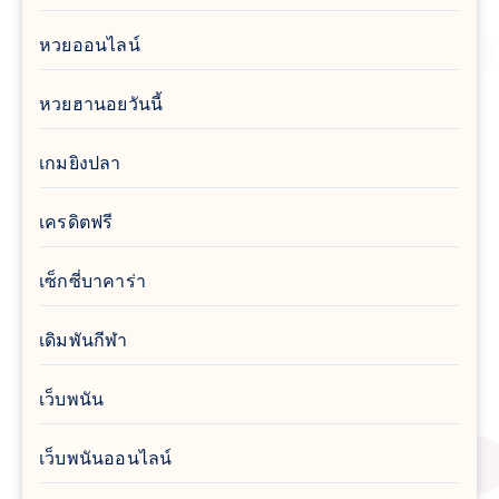
หวยออนไลน์
หวยฮานอยวันนี้
เกมยิงปลา
เครดิตฟรี
เซ็กซี่บาคาร่า
เดิมพันกีฬา
เว็บพนัน
เว็บพนันออนไลน์