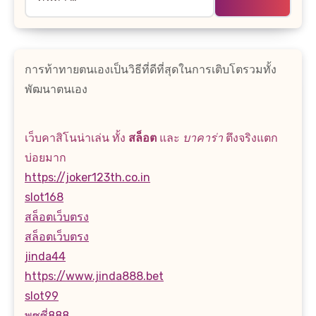
สำหรับ:
การท้าทายตนเองเป็นวิธีที่ดีที่สุดในการเติบโตรวมทั้ง
พัฒนาตนเอง
เว็บคาสิโนน่าเล่น ทั้ง
สล็อต
และ
บาคาร่า
ตึงจริงแตก
บ่อยมาก
https://joker123th.co.in
slot168
สล็อตเว็บตรง
สล็อตเว็บตรง
jinda44
https://www.jinda888.bet
slot99
พุซซี่888