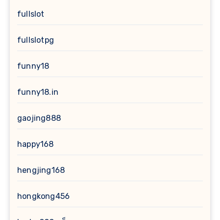
fullslot
fullslotpg
funny18
funny18.in
gaojing888
happy168
hengjing168
hongkong456