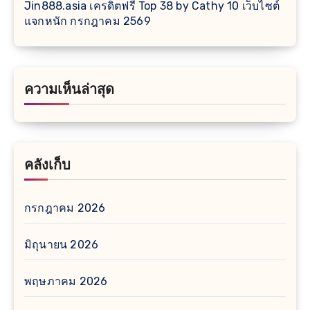
Jin888.asia เครดิตฟรี Top 38 by Cathy 10 เว็บไซต์
แจกหนัก กรกฎาคม 2569
ความเห็นล่าสุด
คลังเก็บ
กรกฎาคม 2026
มิถุนายน 2026
พฤษภาคม 2026