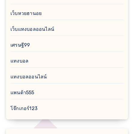
เว็บหวยฮานอย
เว็บแทงบอลออนไลน์
เศรษฐี99
แทงบอล
แทงบอลออนไลน์
แพนด้า555
โจ๊กเกอร์123