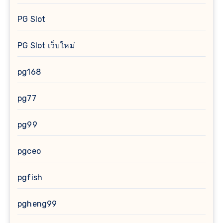
PG Slot
PG Slot เว็บใหม่
pg168
pg77
pg99
pgceo
pgfish
pgheng99