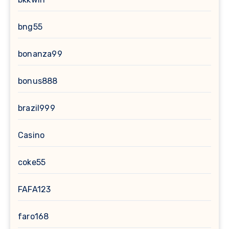
bng55
bonanza99
bonus888
brazil999
Casino
coke55
FAFA123
faro168