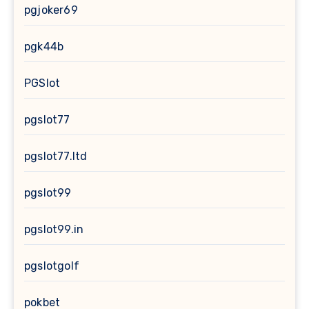
pgjoker69
pgk44b
PGSlot
pgslot77
pgslot77.ltd
pgslot99
pgslot99.in
pgslotgolf
pokbet