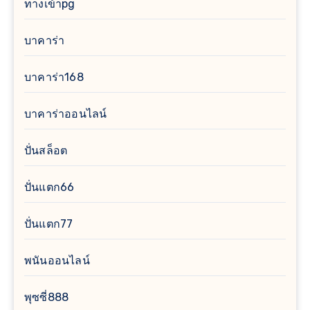
ทางเข้าpg
บาคาร่า
บาคาร่า168
บาคาร่าออนไลน์
ปั่นสล็อต
ปั่นแตก66
ปั่นแตก77
พนันออนไลน์
พุซซี่888