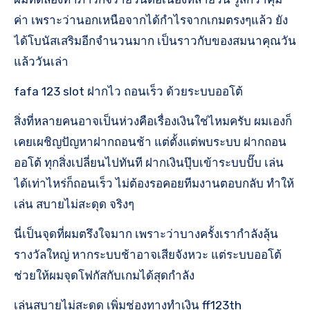
ค่า เพราะว่านอกเหนือจากได้กำไรจากเกมตรงๆแล้ว ยัง
ได้โบนัสเสริมอีกจำนวนมาก เป็นราวกับของสมนาคุณวัน
แล้ววันเล่า
fafa 123 slot ฝากไว ถอนเร็ว ด้วยระบบออโต้
สิ่งที่หลายคนอาจเป็นห่วงคือเรื่องเงินใช่ไหมครับ ผมเองก็
เคยเผชิญปัญหาฝากถอนช้า แต่ตั้งแต่พบระบบ ฝากถอน
ออโต้ ทุกสิ่งเปลี่ยนไปทันที ฝากเงินปุ๊บเข้าระบบปั๊บ เล่น
ได้เท่าไหร่ก็ถอนเร็ว ไม่ต้องรอคอยทีมงานตอบกลับ ทำให้
เล่น สบายไม่สะดุด จริงๆ
นี่เป็นจุดที่ผมตรึงใจมาก เพราะว่าบางครั้งเรากำลังลุ้น
รางวัลใหญ่ หากระบบช้าอาจเสียจังหวะ แต่ระบบออโต้
ช่วยให้ผมจุดโฟกัสกับเกมได้สุดกำลัง
เล่นสบายไม่สะดุด เพิ่มช่องทางทำเงิน ff123th