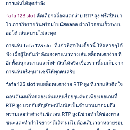
การเล่นได้สุดกำลัง
fafa 123 slot
คัดเลือกสล็อตแตกง่าย RTP สูง ฟรีสปินมา
ไว ภารกิจรายวันพร้อมโบนัสตลอด ฝากไวถอนเร็วระบบ
ออโต้ เล่นสบายไม่สะดุด
การเล่น fafa 123 slot ที่แจ๋วที่สุดในเดี๋ยวนี้ ให้สหายๆได้
ฟัง เผื่อผู้ใดกันกำลังมองหาแนวทางเล่น สล็อตแตกง่าย ที่
อีกทั้งสนุกสนานและก็ทำเงินได้จริง เรื่องราวนี้ผมเก็บจาก
การเล่นจริงๆมาแชร์ให้ทุกคนครับ
fafa 123 slot พบสล็อตแตกง่าย RTP สูง ทีแรกแล้วติดใจ
ตอนต้นผมก็ทดลองเล่นแบบเรื่อยๆแต่พอเพียงเจอเกมที่
RTP สูง บวกกับสัญลักษณ์โบนัสเป็นจำนวนมากผมถึง
ทราบเลยว่าต่างกันชัดเจน RTP สูงนี่ช่วยทำให้ช่องทาง
ชนะและทำกำไรยาวๆดีเลิศ ผมไม่ต้องเสียเวลาหลายรอบ