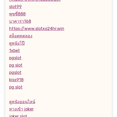
slot99
พุซซี่888
บาคาร่า168
https://www.slotxo24hr.win
สล็อตทดลอง
ดูหนังโป๊
1xbet
pgslot
pg slot
pgslot
kiss918
pg slot
ดูหนังออนไลน์
ทางเข้า joker
joker slot