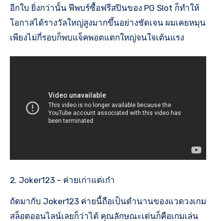
อีกใบ ยิ่งกว่านั้น ฟีพบร์ซื้อฟรีสปินของ PG Slot ก็ทำให้
โอกาสได้รางวัลใหญ่สูงมากขึ้นอย่างชัดเจน ผมเคยหมุน
เพียงไม่กี่รอบก็พบแจ็คพอตแตกใหญ่จนใจเต้นแรง
2. Joker123 – ค่ายเก่าแต่เก๋า
ถัดมากับ Joker123 ค่ายนี้ถือเป็นตำนานของแวดวงเกม
สล็อตออนไลน์เลยก็ว่าได้ คุณลักษณะเด่นก็คือเกมเล่น