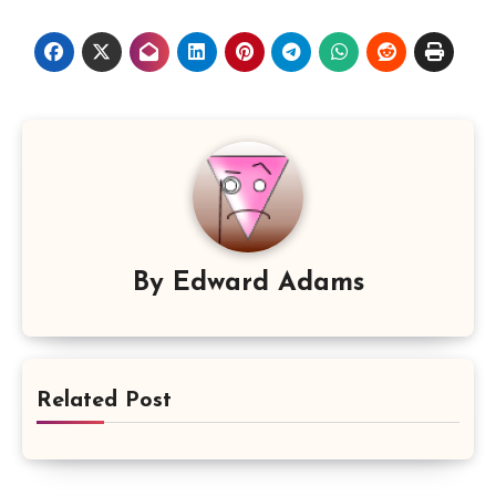
By
Edward Adams
Related Post