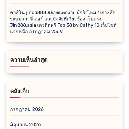
คาสิโน jinda888 สล็อตแตกง่าย มีจริงไหม? เจาะลึก
ระบบเกม ฟีเจอร์ และปัจจัยที่เกี่ยวข้อง เว็บตรง
Jin888.asia เครดิตฟรี Top 38 by Cathy 10 เว็บไซต์
แจกหนัก กรกฎาคม 2569
ความเห็นล่าสุด
คลังเก็บ
กรกฎาคม 2026
มิถุนายน 2026