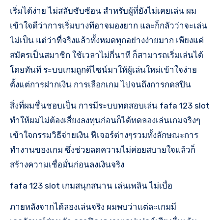
เริ่มได้ง่าย ไม่สลับซับซ้อน สำหรับผู้ที่ยังไม่เคยเล่น ผม
เข้าใจดีว่าการเริ่มบางทีอาจมองยาก และก็กลัวว่าจะเล่น
ไม่เป็น แต่ว่าที่จริงแล้วทั้งหมดทุกอย่างง่ายมาก เพียงแค่
สมัครเป็นสมาชิก ใช้เวลาไม่กี่นาที ก็สามารถเริ่มเล่นได้
โดยทันที ระบบเกมถูกดีไซน์มาให้ผู้เล่นใหม่เข้าใจง่าย
ตั้งแต่การฝากเงิน การเลือกเกม ไปจนถึงการกดสปิน
สิ่งที่ผมชื่นชอบเป็น การมีระบบทดสอบเล่น fafa 123 slot
ทำให้ผมไม่ต้องเสี่ยงลงทุนก่อนก็ได้ทดลองเล่นเกมจริงๆ
เข้าใจกรรมวิธีจ่ายเงิน ฟีเจอร์ต่างๆรวมทั้งลักษณะการ
ทำงานของเกม ซึ่งช่วยลดความไม่ค่อยสบายใจแล้วก็
สร้างความเชื่อมั่นก่อนลงเงินจริง
fafa 123 slot เกมสนุกสนาน เล่นเพลิน ไม่เบื่อ
ภายหลังจากได้ลองเล่นจริง ผมพบว่าแต่ละเกมมี