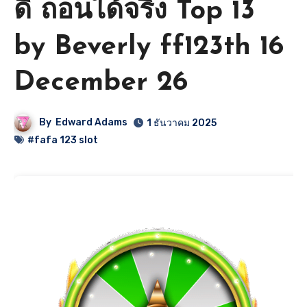
ดี ถอนได้จริง Top 13
by Beverly ff123th 16
December 26
By
Edward Adams
1 ธันวาคม 2025
#fafa 123 slot