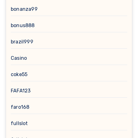
bonanza99
bonus888
brazil999
Casino
coke55
FAFA123
faro168
fullslot