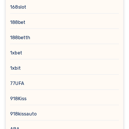
168slot
188bet
188betth
1xbet
1xbit
77UFA
918Kiss
918kissauto