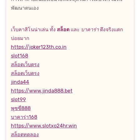
พัฒนาตนเอง
เว็บคาสิโนน่าเล่น ทั้ง
สล็อต
และ
บาคาร่า
ตึงจริงแตก
บ่อยมาก
https://joker123th.co.in
slot168
สล็อตเว็บตรง
สล็อตเว็บตรง
jinda44
https://www.jinda888.bet
slot99
พุซซี่888
บาคาร่า168
https://www.slotxo24hr.win
สล็อตทดลอง