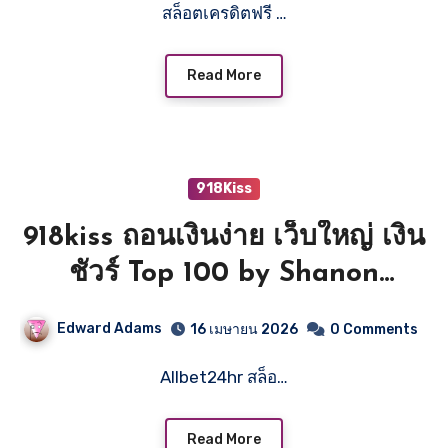
สล็อตเครดิตฟรี …
ทันที สล็อต55 สมัครไว เงินไหล
เข้ารัวๆ 14 May 2026
Read More
918Kiss
918kiss ถอนเงินง่าย เว็บใหญ่ เงิน
ชัวร์ Top 100 by Shanon
allbet24hr.xyz กล่องสุ่มลุ้น
Edward Adams
16 เมษายน 2026
0 Comments
รางวัลฟรี ศูนย์รวมเกมคาสิโน
Allbet24hr สล็อ…
คุณภาพ 10 ล้าน ก็ถอนได้ 918kiss
สมัคร รับโปรโมชั่นพิเศษ 12 April
Read More