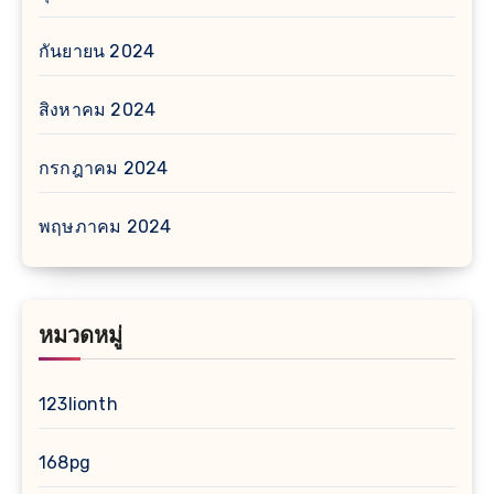
กันยายน 2024
สิงหาคม 2024
กรกฎาคม 2024
พฤษภาคม 2024
หมวดหมู่
123lionth
168pg