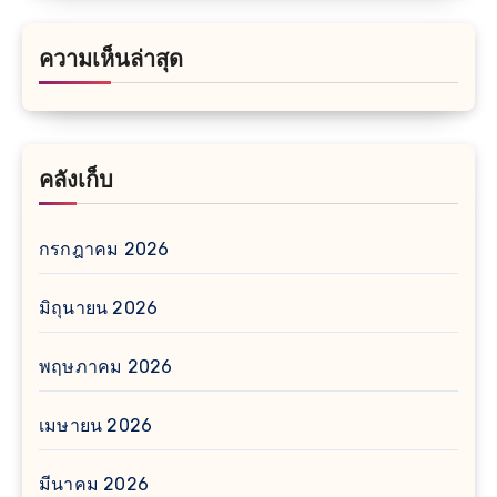
ความเห็นล่าสุด
คลังเก็บ
กรกฎาคม 2026
มิถุนายน 2026
พฤษภาคม 2026
เมษายน 2026
มีนาคม 2026