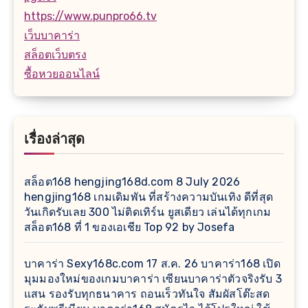
https://www.punpro66.tv
เว็บบาคาร่า
สล็อตเว็บตรง
ซื้อหวยออนไลน์
เรื่องล่าสุด
สล็อต168 hengjing168d.com 8 July 2026
hengjing168 เกมเดิมพัน ที่สร้างความบันเทิง ดีที่สุด
วันเกิดรับเลย 300 ไม่ติดเทิร์น ยูสเดียว เล่นได้ทุกเกม
สล็อต168 ที่ 1 ของเอเชีย Top 92 by Josefa
บาคาร่า Sexy168c.com 17 ส.ค. 26 บาคาร่า168 เปิด
มุมมองใหม่ของเกมบาคาร่า เซียนบาคาร่าตัวจริงรับ 3
แสน รองรับทุกธนาคาร ถอนเร็วทันใจ สัมผัสโต๊ะสด