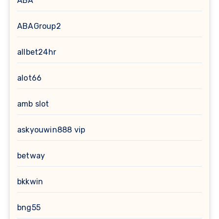
ABA
ABAGroup2
allbet24hr
alot66
amb slot
askyouwin888 vip
betway
bkkwin
bng55