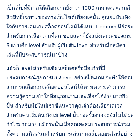
เป็นเว็บที่มีเกมให้เลือกมากยิ่งกว่า 1000 เกม แต่ละเกมมี
ลิขสิทธิ์เฉพาะของทางเว็บไซต์เพียงแค่นั้น คุณจะบันเทิง
ใจกับการเล่นเกมสล็อตออนไลน์ได้แบบ freedom มีอิสระ
สำหรับการเลือกเกมที่คุณชอบและก็ยังแบ่งเลเวลของเกม
3 แบบคือ level สำหรับผู้เริ่มต้น level สำหรับมือสมัคร
เล่นที่มีประสบการณ์มาบ้าง
แล้วก็ level สำหรับเซียนสล็อตหรือมือเก๋าที่มี
ประสบการณ์สูง การแบ่งlevel อย่างนี้ในเกม จะทำให้คุณ
สามารถเลือกเกมสล็อตออนไลน์ได้ตามความสามารถ
ความรู้ความเข้าใจที่สนุกสนานและเลือกได้ง่ายมากยิ่ง
ขึ้น สำหรับมือใหม่เราชี้แนะว่าคุณจำต้องเลือกเลเวล
สำหรับคนเริ่มต้น ถึงแม้ level นี้บางครั้งอาจจะยังไม่ได้ผล
กำไรมากมาย แม้กระนั้นเมื่อคุณสะสมประสบการณ์รวม
ทั้งความสนิทสนมสำหรับการเล่นเกมสล็อตออนไลน์อย่าง