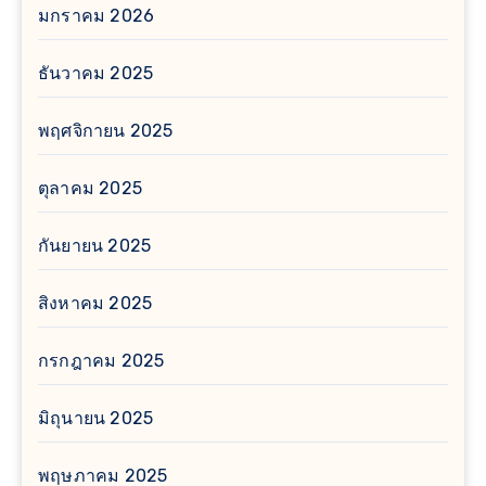
มกราคม 2026
ธันวาคม 2025
พฤศจิกายน 2025
ตุลาคม 2025
กันยายน 2025
สิงหาคม 2025
กรกฎาคม 2025
มิถุนายน 2025
พฤษภาคม 2025