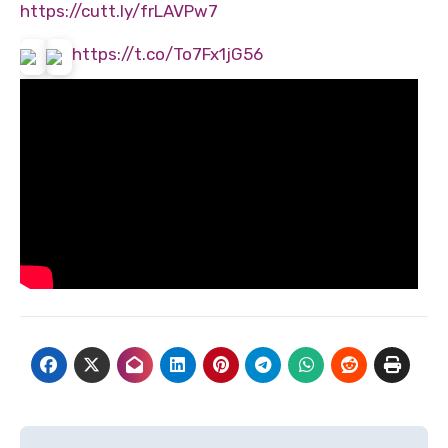
https://cutt.ly/frLAVPw7
https://t.co/To7Fx1jG56
แนะแนว