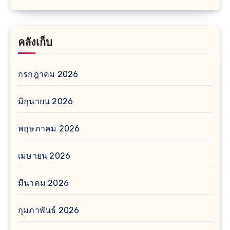
คลังเก็บ
กรกฎาคม 2026
มิถุนายน 2026
พฤษภาคม 2026
เมษายน 2026
มีนาคม 2026
กุมภาพันธ์ 2026