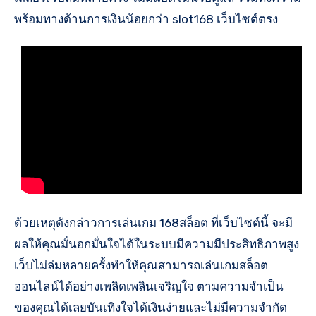
พร้อมทางด้านการเงินน้อยกว่า slot168 เว็บไซต์ตรง
ด้วยเหตุดังกล่าวการเล่นเกม 168สล็อต ที่เว็บไซต์นี้ จะมี
ผลให้คุณมั่นอกมั่นใจได้ในระบบมีความมีประสิทธิภาพสูง
เว็บไม่ล่มหลายครั้งทำให้คุณสามารถเล่นเกมสล็อต
ออนไลน์ได้อย่างเพลิดเพลินเจริญใจ ตามความจำเป็น
ของคุณได้เลยบันเทิงใจได้เงินง่ายและไม่มีความจำกัด