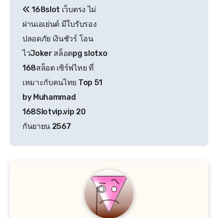
168slot เว็บตรง ไม่
เรื่อง
ผ่านเอเย่นต์ มีใบรับรอง
ปลอดภัย เงินชัวร์ โอน
ไวJoker สล็อตpg slotxo
168สล็อต เซิร์ฟไทย ที่
เหมาะกับคนไทย Top 51
by Muhammad
168Slotvip.vip 20
กันยายน 2567