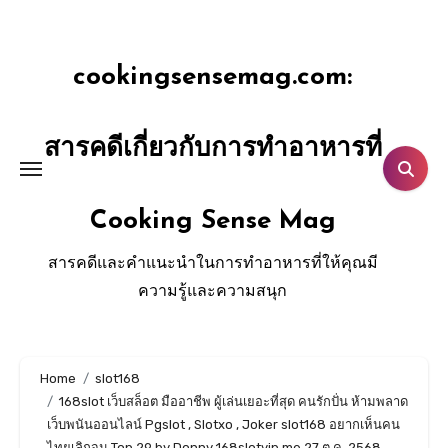
Skip
to
content
cookingsensemag.com:
สารคดีเกี่ยวกับการทำอาหารที่
Cooking Sense Mag
สารคดีและคำแนะนำในการทำอาหารที่ให้คุณมี
ความรู้และความสนุก
Home
slot168
168slot เว็บสล็อต มืออาชีพ ผู้เล่นเยอะที่สุด คนรักปั่น ห้ามพลาด
เว็บพนันออนไลน์ Pgslot , Slotxo , Joker slot168 อยากเห็นคน
ไทยเลิกจน Top 29 by Donny 168slotvip.me 27 ต.ค. 2568