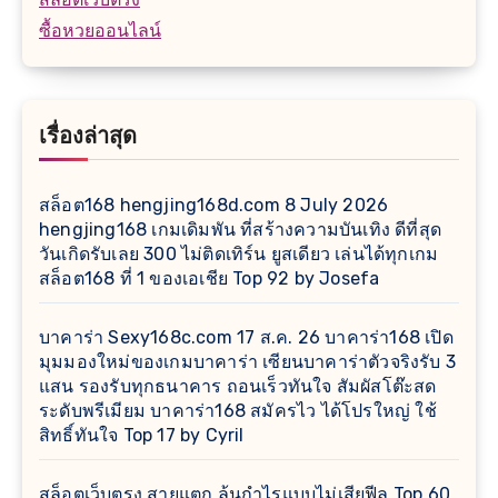
ซื้อหวยออนไลน์
เรื่องล่าสุด
สล็อต168 hengjing168d.com 8 July 2026
hengjing168 เกมเดิมพัน ที่สร้างความบันเทิง ดีที่สุด
วันเกิดรับเลย 300 ไม่ติดเทิร์น ยูสเดียว เล่นได้ทุกเกม
สล็อต168 ที่ 1 ของเอเชีย Top 92 by Josefa
บาคาร่า Sexy168c.com 17 ส.ค. 26 บาคาร่า168 เปิด
มุมมองใหม่ของเกมบาคาร่า เซียนบาคาร่าตัวจริงรับ 3
แสน รองรับทุกธนาคาร ถอนเร็วทันใจ สัมผัสโต๊ะสด
ระดับพรีเมียม บาคาร่า168 สมัครไว ได้โปรใหญ่ ใช้
สิทธิ์ทันใจ Top 17 by Cyril
สล็อตเว็บตรง สายแตก ลุ้นกำไรแบบไม่เสียฟีล Top 60