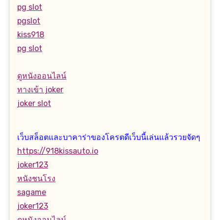
pg slot
pgslot
kiss918
pg slot
ดูหนังออนไลน์
ทางเข้า joker
joker slot
เว็บสล็อตและบาคาร่าของโครตดีเว็บนี้เล่นแล้วรวยจัดๆ
https://918kissauto.io
joker123
หนังชนโรง
sagame
joker123
ดูหนังออนไลน์