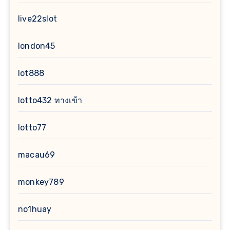
live22slot
london45
lot888
lotto432 ทางเข้า
lotto77
macau69
monkey789
no1huay