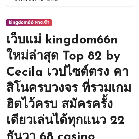
kingdom66 ทางเข้า
เว็บแม่ kingdom66n
ใหม่ล่าสุด Top 82 by
Cecila เวปไซต์ตรง คา
สิโนครบวงจร ที่รวมเกม
ฮิตไว้ครบ สมัครครั้ง
เดียวเล่นได้ทุกแนว 22
ธันวา 68 casino