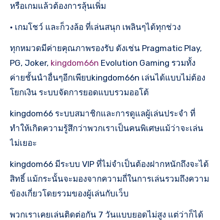
หรือเกมแล้วต้องการลุ้นเพิ่ม
• เกมโชว์ และก็วงล้อ ที่เล่นสนุก เพลินๆได้ทุกช่วง
ทุกหมวดมีค่ายคุณภาพรองรับ ดังเช่น Pragmatic Play,
PG, Joker,
kingdom66n
Evolution Gaming รวมทั้ง
ค่ายชั้นนำอื่นๆอีกเพียบkingdom66n เล่นได้แบบไม่ต้อง
โยกเงิน ระบบจัดการยอดแบบรวมออโต้
kingdom66 ระบบสมาชิกและการดูแลผู้เล่นประจำ ที่
ทำให้เกิดความรู้สึกว่าพวกเราเป็นคนพิเศษแม้ว่าจะเล่น
ไม่เยอะ
kingdom66 มีระบบ VIP ที่ไม่จำเป็นต้องฝากหนักถึงจะได้
สิทธิ์ แม้กระนั้นจะมองจากความถี่ในการเล่นรวมถึงความ
ข้องเกี่ยวโดยรวมของผู้เล่นกับเว็บ
พวกเราเคยเล่นติดต่อกัน 7 วันแบบยอดไม่สูง แต่ว่าก็ได้