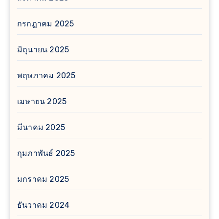
กรกฎาคม 2025
มิถุนายน 2025
พฤษภาคม 2025
เมษายน 2025
มีนาคม 2025
กุมภาพันธ์ 2025
มกราคม 2025
ธันวาคม 2024