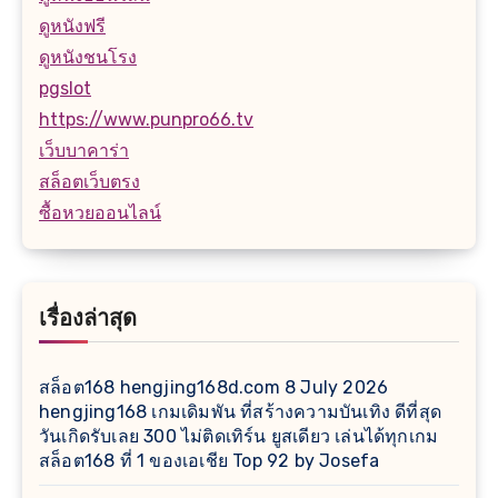
ดูหนังฟรี
ดูหนังชนโรง
pgslot
https://www.punpro66.tv
เว็บบาคาร่า
สล็อตเว็บตรง
ซื้อหวยออนไลน์
เรื่องล่าสุด
สล็อต168 hengjing168d.com 8 July 2026
hengjing168 เกมเดิมพัน ที่สร้างความบันเทิง ดีที่สุด
วันเกิดรับเลย 300 ไม่ติดเทิร์น ยูสเดียว เล่นได้ทุกเกม
สล็อต168 ที่ 1 ของเอเชีย Top 92 by Josefa