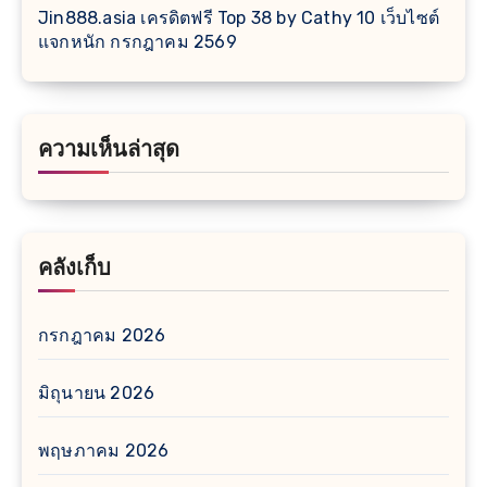
Jin888.asia เครดิตฟรี Top 38 by Cathy 10 เว็บไซต์
แจกหนัก กรกฎาคม 2569
ความเห็นล่าสุด
คลังเก็บ
กรกฎาคม 2026
มิถุนายน 2026
พฤษภาคม 2026