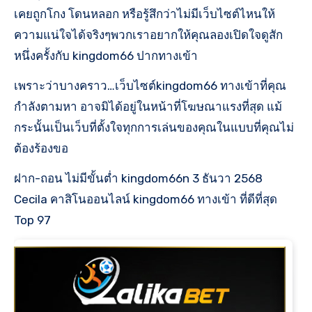
เคยถูกโกง โดนหลอก หรือรู้สึกว่าไม่มีเว็บไซต์ไหนให้
ความแน่ใจได้จริงๆพวกเราอยากให้คุณลองเปิดใจดูสัก
หนึ่งครั้งกับ kingdom66 ปากทางเข้า
เพราะว่าบางคราว…เว็บไซต์kingdom66 ทางเข้าที่คุณ
กำลังตามหา อาจมิได้อยู่ในหน้าที่โฆษณาแรงที่สุด แม้
กระนั้นเป็นเว็บที่ตั้งใจทุกการเล่นของคุณในแบบที่คุณไม่
ต้องร้องขอ
ฝาก-ถอน ไม่มีขั้นต่ำ kingdom66n 3 ธันวา 2568
Cecila คาสิโนออนไลน์ kingdom66 ทางเข้า ที่ดีที่สุด
Top 97