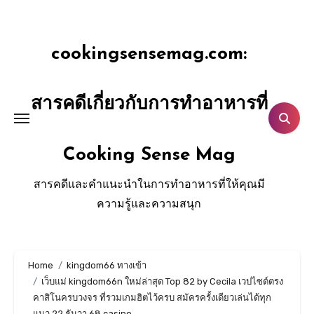
Skip
to
content
cookingsensemag.com:
สารคดีเกี่ยวกับการทำอาหารที่
Cooking Sense Mag
สารคดีและคำแนะนำในการทำอาหารที่ให้คุณมี
ความรู้และความสนุก
Home
kingdom66 ทางเข้า
เว็บแม่ kingdom66n ใหม่ล่าสุด Top 82 by Cecila เวปไซต์ตรง
คาสิโนครบวงจร ที่รวมเกมฮิตไว้ครบ สมัครครั้งเดียวเล่นได้ทุก
แนว 22 ธันวา 68 casino