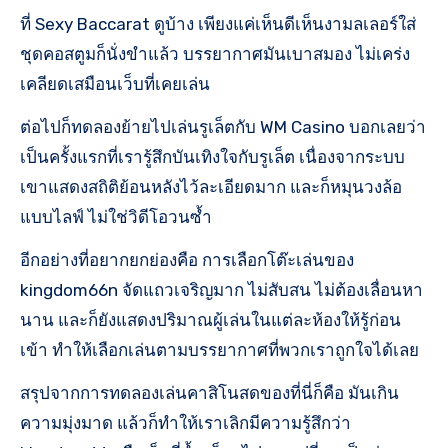
ที่ Sexy Baccarat ดูบ้าง เพียงแค่เห็นดีเห็นงามลเลอร์ใส่
ชุดคอสตูมก็นั่งขำแล้ว บรรยากาศมันเบาสมอง ไม่เคร่ง
เคลียดเสมือนเว็บที่เคยเล่น
ต่อไปก็ทดลองย้ายไปเล่นรูเล็ตกับ WM Casino บอกเลยว่า
เป็นครั้งแรกที่เรารู้สึกบันเทิงใจกับรูเล็ต เนื่องจากระบบ
เขาแสดงสถิติย้อนหลังไว้ละเอียดมาก และก็หมุนวงล้อ
แบบไลฟ์ ไม่ใช่วิดีโอวนซ้ำ
อีกอย่างที่อยากยกย่องคือ การเลือกโต๊ะเล่นของ
kingdom66n จัดแถวเจริญมาก ไม่สับสน ไม่ต้องเลื่อนหา
นาน และก็ยังแสดงปริมาณผู้เล่นในแต่ละห้องให้รู้ก่อน
เข้า ทำให้เลือกเล่นตามบรรยากาศที่พวกเราถูกใจได้เลย
สรุปจากการทดลองเล่นคาสิโนสดของที่นี่ก็คือ มันเกิน
ความมุ่งมาด แล้วก็ทำให้เราเลิกมีความรู้สึกว่า