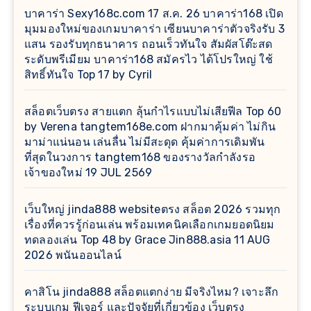
บาคาร่า Sexy168c.com 17 ส.ค. 26 บาคาร่า168 เปิด
มุมมองใหม่ของเกมบาคาร่า เซียนบาคาร่าตัวจริงรับ 3
แสน รองรับทุกธนาคาร ถอนเร็วทันใจ สัมผัสโต๊ะสด
ระดับพรีเมียม บาคาร่า168 สมัครไว ได้โปรใหญ่ ใช้
สิทธิ์ทันใจ Top 17 by Cyril
สล็อตเว็บตรง สายแตก ลุ้นกำไรแบบไม่เสียฟีล Top 60
by Verena tangtem168e.com ฝากมาคุ้มค่า ไม่กิน
มาม่าแน่นอน เล่นลื่น ไม่มีสะดุด คุ้มค่าการเดิมพัน
ที่สุดในวงการ tangtem168 ของรางวัลกำลังรอ
เจ้าของใหม่ 19 JUL 2569
เว็บใหญ่ jinda888 websiteตรง สล็อต 2026 รวมทุก
เรื่องที่ควรรู้ก่อนเล่น พร้อมเทคนิคเลือกเกมยอดนิยม
ทดลองเล่น Top 48 by Grace Jin888.asia 11 AUG
2026 พนันออนไลน์
คาสิโน jinda888 สล็อตแตกง่าย มีจริงไหม? เจาะลึก
ระบบเกม ฟีเจอร์ และปัจจัยที่เกี่ยวข้อง เว็บตรง