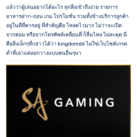
แล้วว่าผู้เล่นอยากได้อะไร ทุกสิ่งเข้าถึงง่าย รายการ
อาหารฝาก-ถอน เกม โปรโมชั่น รวมทั้งข้างบริการลูกค้า
อยู่ในที่ที่ควรอยู่ ที่สำคัญคือ โหลดไวมาก ไม่ว่าจะเปิด
จากคอม หรือจากโทรศัพท์เคลื่อนที่ ก็ลื่นไหล ไม่สะดุด นี่
คือสิ่งเล็กๆที่กล่าวได้ว่า kingdom66 ไม่ใช่เว็บไซต์เกรด
ต่ำที่เอาแต่ลอกวางแบบคนอื่นๆมา