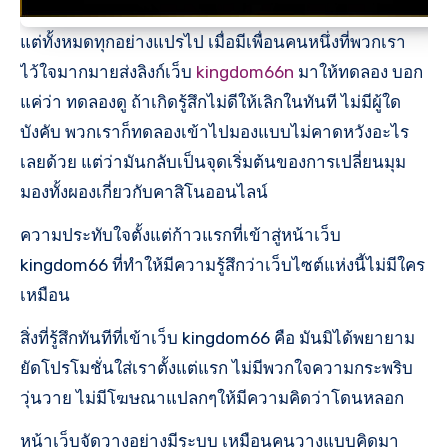
แต่ทั้งหมดทุกอย่างแปรไป เมื่อมีเพื่อนคนหนึ่งที่พวกเรา
ไว้ใจมากมายส่งลิงก์เว็บ
kingdom66n
มาให้ทดลอง บอก
แค่ว่า ทดลองดู ถ้าเกิดรู้สึกไม่ดีให้เลิกในทันที ไม่มีผู้ใด
บังคับ พวกเราก็ทดลองเข้าไปมองแบบไม่คาดหวังอะไร
เลยด้วย แต่ว่ามันกลับเป็นจุดเริ่มต้นของการเปลี่ยนมุม
มองทั้งผองเกี่ยวกับคาสิโนออนไลน์
ความประทับใจตั้งแต่ก้าวแรกที่เข้าสู่หน้าเว็บ
kingdom66 ที่ทำให้มีความรู้สึกว่าเว็บไซต์แห่งนี้ไม่มีใคร
เหมือน
สิ่งที่รู้สึกทันทีที่เข้าเว็บ kingdom66 คือ มันมิได้พยายาม
ยัดโปรโมชั่นใส่เราตั้งแต่แรก ไม่มีพวกใจความกระพริบ
วุ่นวาย ไม่มีโฆษณาแปลกๆให้มีความคิดว่าโดนหลอก
หน้าเว็บจัดวางอย่างมีระบบ เหมือนคนวางแบบคิดมา