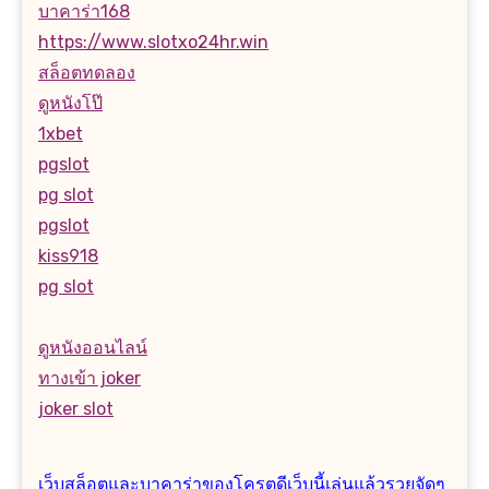
บาคาร่า168
https://www.slotxo24hr.win
สล็อตทดลอง
ดูหนังโป๊
1xbet
pgslot
pg slot
pgslot
kiss918
pg slot
ดูหนังออนไลน์
ทางเข้า joker
joker slot
เว็บสล็อตและบาคาร่าของโครตดีเว็บนี้เล่นแล้วรวยจัดๆ