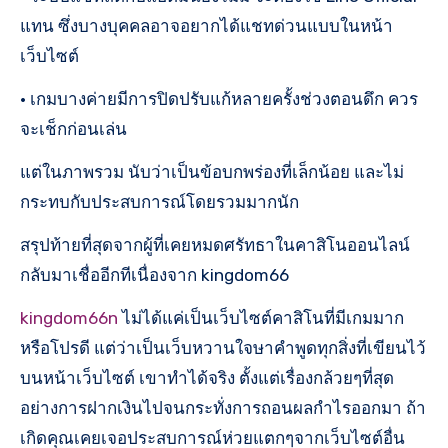
แทน ซึ่งบางบุคคลอาจอยากได้แชทด่วนแบบในหน้า
เว็บไซต์
• เกมบางค่ายมีการปิดปรับแก้หลายครั้งช่วงตอนดึก ควร
จะเช็กก่อนเล่น
แต่ในภาพรวม นับว่าเป็นข้อบกพร่องที่เล็กน้อย และไม่
กระทบกับประสบการณ์โดยรวมมากนัก
สรุปท้ายที่สุดจากผู้ที่เคยหมดศรัทธาในคาสิโนออนไลน์
กลับมาเชื่ออีกทีเนื่องจาก kingdom66
kingdom66n
ไม่ได้แค่เป็นเว็บไซต์คาสิโนที่มีเกมมาก
หรือโปรดี แต่ว่าเป็นเว็บหวานใจษาคำพูดทุกสิ่งที่เขียนไว้
บนหน้าเว็บไซต์ เขาทำได้จริง ตั้งแต่เรื่องกล้วยๆที่สุด
อย่างการฝากเงินไปจนกระทั่งการถอนผลกำไรออกมา ถ้า
เกิดคุณเคยเจอประสบการณ์ห่วยแตกๆจากเว็บไซต์อื่น