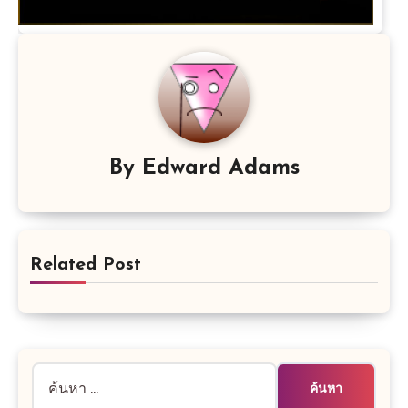
By
Edward Adams
Related Post
ค้นหา
สำหรับ: