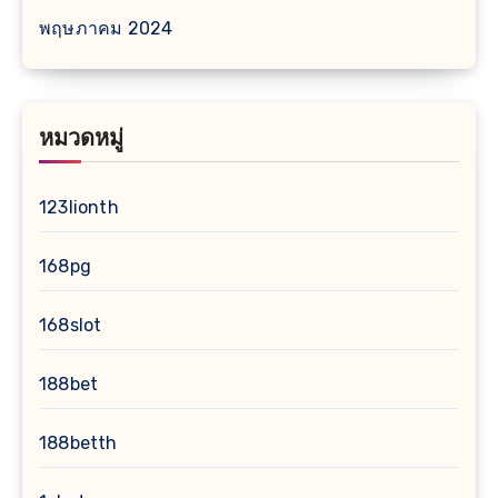
พฤษภาคม 2024
หมวดหมู่
123lionth
168pg
168slot
188bet
188betth