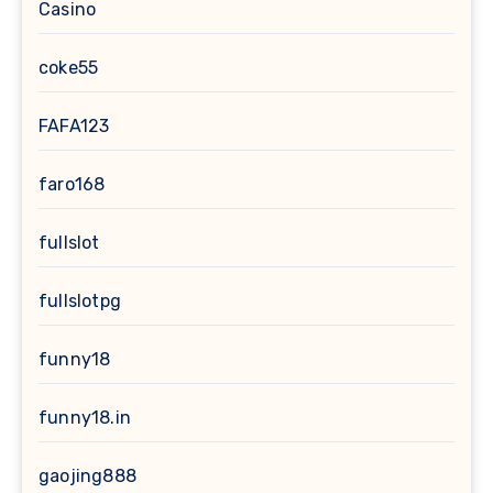
Casino
coke55
FAFA123
faro168
fullslot
fullslotpg
funny18
funny18.in
gaojing888