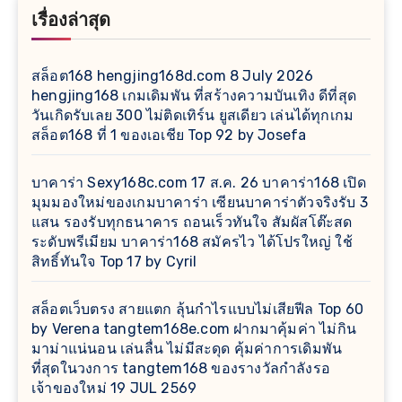
เรื่องล่าสุด
สล็อต168 hengjing168d.com 8 July 2026
hengjing168 เกมเดิมพัน ที่สร้างความบันเทิง ดีที่สุด
วันเกิดรับเลย 300 ไม่ติดเทิร์น ยูสเดียว เล่นได้ทุกเกม
สล็อต168 ที่ 1 ของเอเชีย Top 92 by Josefa
บาคาร่า Sexy168c.com 17 ส.ค. 26 บาคาร่า168 เปิด
มุมมองใหม่ของเกมบาคาร่า เซียนบาคาร่าตัวจริงรับ 3
แสน รองรับทุกธนาคาร ถอนเร็วทันใจ สัมผัสโต๊ะสด
ระดับพรีเมียม บาคาร่า168 สมัครไว ได้โปรใหญ่ ใช้
สิทธิ์ทันใจ Top 17 by Cyril
สล็อตเว็บตรง สายแตก ลุ้นกำไรแบบไม่เสียฟีล Top 60
by Verena tangtem168e.com ฝากมาคุ้มค่า ไม่กิน
มาม่าแน่นอน เล่นลื่น ไม่มีสะดุด คุ้มค่าการเดิมพัน
ที่สุดในวงการ tangtem168 ของรางวัลกำลังรอ
เจ้าของใหม่ 19 JUL 2569