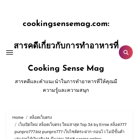
Skip
to
content
cookingsensemag.com:
สารคดีเกี่ยวกับการทำอาหารที่
Cooking Sense Mag
สารคดีและคำแนะนำในการทำอาหารที่ให้คุณมี
ความรู้และความสนุก
Home
สล็อตเว็บตรง
เว็บเปิดใหม่ สล็อตเว็บตรง ใหม่ล่าสุด Top 36 by Ernie สล็อต777
punpro777.biz punpro777 เว็บไซต์ตรง ฝาก-ถอนไว ไม่มีขั้นต่ำ
เล่นง่ายได้เงินจริง 16 มีนาคม 2568 casino online