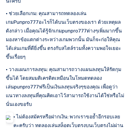
นะครับ
• ช่วยเลือกเกม: คุณสามารถทดลองเล่น
เกมPunpro777อะไรก็ได้บนเว็บตรงของเรา ด้วยเหตุผล
ดังกล่าว เมื่อคุณได้รู้จักเกมpunpro777ต่างๆเพิ่มมากขึ้น
มองหาข้อแตกต่างระหว่างเกมพวกนั้น มันก็จะก่อให้คุณ
ได้เล่นเกมที่ดียิ่งขึ้น ตรงกับสไตล์รวมทั้งความพอใจเยอะ
ขึ้นเรื่อยๆ
• วางแผนการลงทุน: คุณสามารถวางแผนลงทุนให้รัดกุม
ขึ้นได้ โดยสมมติเครดิตเหมือนในโหมดทดลอง
เล่นpunpro777ฟรีเป็นเงินลงทุนจริงๆของคุณ เพื่อดูว่า
แนวทางลงทุนที่คุณคิดเอาไว้สามารถใช้งานได้ใช่หรือไม่
นั่นเองขอรับ
• ไม่ต้องสมัครหรือฝากเงิน: พวกเราขอย้ำอีกรอบเลย
คะครับว่า ทดลองเล่นสล็อตเว็บตรงบนเว็บตรงไม่ผ่าน