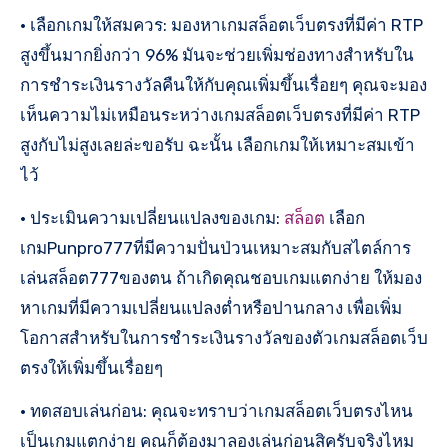
• เลือกเกมให้สมควร: มองหาเกมสล็อตเว็บตรงที่มีค่า RTP
สูงขึ้นมากยิ่งกว่า 96% มันจะช่วยเพิ่มช่องทางสำหรับใน
การชำระเงินรางวัลคืนให้กับคุณเพิ่มขึ้นเรื่อยๆ คุณจะมอง
เห็นความไม่เหมือนระหว่างเกมสล็อตเว็บตรงที่มีค่า RTP
สูงกับไม่สูงเลยล่ะขอรับ ฉะนั้น เลือกเกมให้เหมาะสมเข้า
ไว้
• ประเมินความเปลี่ยนแปลงของเกม:
สล็อต
เลือก
เกมPunpro777ที่มีความปั่นป่วนเหมาะสมกับสไตล์การ
เล่นสล็อต777ของตน ถ้าเกิดคุณชอบเกมแตกง่าย ให้มอง
หาเกมที่มีความเปลี่ยนแปลงต่ำหรือปานกลาง เพื่อเพิ่ม
โอกาสสำหรับในการชำระเงินรางวัลของตัวเกมสล็อตเว็บ
ตรงให้เพิ่มขึ้นเรื่อยๆ
• ทดสอบเล่นก่อน: คุณจะทราบว่าเกมสล็อตเว็บตรงไหน
เป็นเกมแตกง่าย คุณก็ต้องมาลองเล่นก่อนสิครับจริงไหม