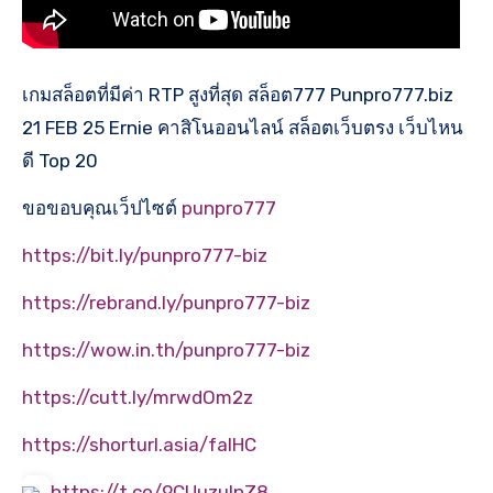
เกมสล็อตที่มีค่า RTP สูงที่สุด สล็อต777 Punpro777.biz
21 FEB 25 Ernie คาสิโนออนไลน์ สล็อตเว็บตรง เว็บไหน
ดี Top 20
ขอขอบคุณเว็ปไซต์
punpro777
https://bit.ly/punpro777-biz
https://rebrand.ly/punpro777-biz
https://wow.in.th/punpro777-biz
https://cutt.ly/mrwdOm2z
https://shorturl.asia/faIHC
https://t.co/9CUuzulnZ8