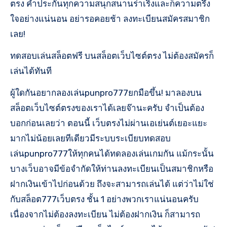
ตรง ค้ำประกันทุกความสนุกสนานร่าเริงและก็ความตรึง
ใจอย่างแน่นอน อย่ารอคอยช้า ลงทะเบียนสมัครสมาชิก
เลย!
ทดสอบเล่นสล็อตฟรี บนสล็อตเว็บไซต์ตรง ไม่ต้องสมัครก็
เล่นได้ทันที
ผู้ใดกันอยากลองเล่นpunpro777ยกมือขึ้น! มาลองบน
สล็อตเว็บไซต์ตรงของเราได้เลยจ๊านะครับ จำเป็นต้อง
บอกก่อนเลยว่า ตอนนี้ เว็บตรงไม่ผ่านเอเย่นต์เยอะแยะ
มากไม่น้อยเลยทีเดียวมีระบบระเบียบทดสอบ
เล่นpunpro777ให้ทุกคนได้ทดลองเล่นเกมกัน แม้กระนั้น
บางเว็บอาจมีข้อจำกัดให้ท่านลงทะเบียนเป็นสมาชิกหรือ
ฝากเงินเข้าไปก่อนด้วย ถึงจะสามารถเล่นได้ แต่ว่าไม่ใช่
กับสล็อต777เว็บตรง ชั้น 1 อย่างพวกเราแน่นอนครับ
เนื่องจากไม่ต้องลงทะเบียน ไม่ต้องฝากเงิน ก็สามารถ