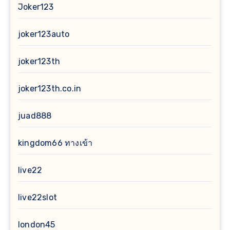
Joker123
joker123auto
joker123th
joker123th.co.in
juad888
kingdom66 ทางเข้า
live22
live22slot
london45