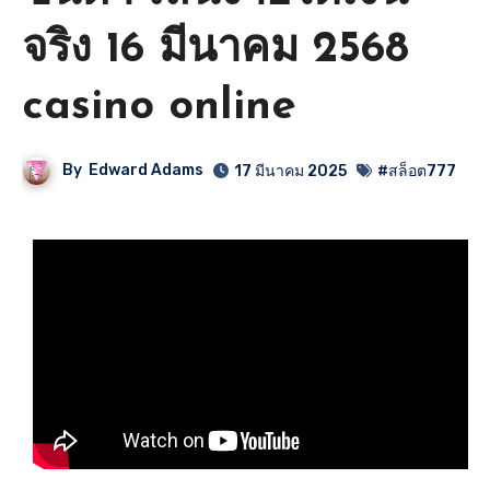
จริง 16 มีนาคม 2568
casino online
By
Edward Adams
17 มีนาคม 2025
#สล็อต777