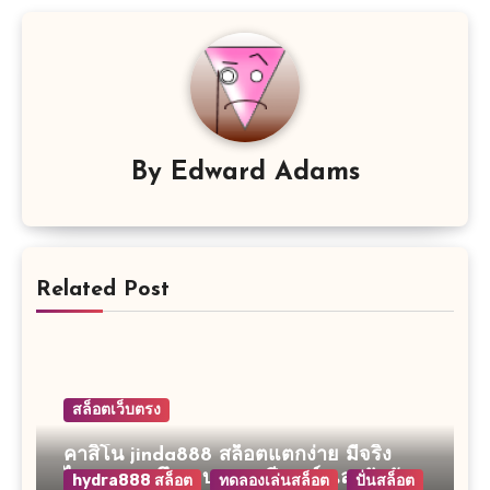
By
Edward Adams
Related Post
สล็อตเว็บตรง
คาสิโน jinda888 สล็อตแตกง่าย มีจริง
ไหม? เจาะลึกระบบเกม ฟีเจอร์ และปัจจัยที่
hydra888 สล็อต
ทดลองเล่นสล็อต
ปั่นสล็อต