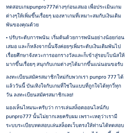
ทดสอบเกมpunpro777ต่างๆก่อนเสมอ เพื่อประเมินเกม
ต่างๆให้เพิ่มขึ้นเรื่อยๆ มองหาเกมที่เหมาะสมกับเงินเดิม
พันของคุณด้วย
• ปรับระดับการพนัน: เริ่มต้นด้วยการพนันอย่างน้อยก่อน
เสมอ และก็หลังจากนั้นจึงค่อยๆเพิ่มระดับเงินเดิมพันไป
เรื่อยศึกษาจังหวะการออกรางวัลและก็เข้าสู่รอบโบนัสให้
มากขึ้นเรื่อยๆ สนุกกับเกมต่างๆได้มากขึ้นแน่นอนขอรับ
ลงทะเบียนสมัครสมาชิกใหม่กับพวกเรา punpro 777 ได้
แล้ววันนี้ บันเทิงใจกับเกมที่ใช่ในแบบที่ถูกใจได้ทุกวี่ทุก
วัน ลงทะเบียนสมัครสมาชิกเลย!
มองเห็นไหมนะครับว่า การเล่นสล็อตออนไลน์กับ
punpro777 นั้นไม่ยากเลยครับผม เพราะเหตุว่าเรามี
ระบบระเบียบทดสอบเล่นสล็อตเว็บตรงให้ท่านได้ทดสอบ