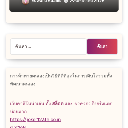
สมาชิกใหม่รับ 100% ฝาก-ถอน 3 วิ แจก
Edward Adams
29 พฤษภาคม 2026
เครดิตฟรีไม่อั้น สล็อต168 เกมมากมาย
รายได้มากมี Top 22 by Cory
tangtem168d.com
ค้นหา
สำหรับ:
การท้าทายตนเองเป็นวิธีที่ดีที่สุดในการเติบโตรวมทั้ง
พัฒนาตนเอง
เว็บคาสิโนน่าเล่น ทั้ง
สล็อต
และ
บาคาร่า
ตึงจริงแตก
บ่อยมาก
https://joker123th.co.in
slot168