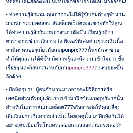
ทดสอบเล่นสล็อตฟรีบนเว็บไซต์ของเราได้เลย มาลองกัน!
• ทำความรู้จักเกม: คุณอาจจะไม่ได้รู้จักเกมต่างๆจำนวน
มากนัก ระบบทดสอบเล่นสล็อตเว็บตรงจะช่วยทำให้คุณ
ได้ทำความรู้จักกับเกมต่างๆมากยิ่งขึ้น เรียนรู้กติกา
ตารางการชำระเงินรางวัล ฟีเจอร์พิเศษต่างๆรวมถึงเนื้อ
หานิดๆหน่อยๆเกี่ยวกับเกมpunpro777นั้นๆมันจะช่วย
ทำให้คุณเล่นได้ดีขึ้น มีความรู้และมีความเข้าใจมากขึ้น
เรื่อยๆ และก็สนุกสนานกับเกม
punpro777
ต่างๆเยอะขึ้น
อีกด้วย
• ฝึกหัดอุบาย: ผู้คนจำนวนมากอาจจะมีวิธีการหรือ
เทคนิคส่วนตัวอยู่แล้ว การเข้ามาฝึกซ้อมกลยุทธ์พวกนั้น
สำหรับในการเล่นเกมสล็อต777จริงอาจก่อให้คุณเสี่ยง
เสียเงินมากเกินความจำเป็น โดยเหตุนั้น มาฝึกหัดกันได้
อย่างเต็มเปี่ยมในโหมดทดสอบเล่นสล็อตเว็บตรงเลยจ๊ะ