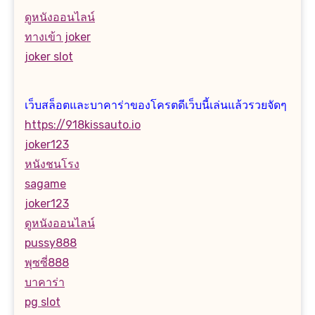
ดูหนังออนไลน์
ทางเข้า joker
joker slot
เว็บสล็อตและบาคาร่าของโครตดีเว็บนี้เล่นแล้วรวยจัดๆ
https://918kissauto.io
joker123
หนังชนโรง
sagame
joker123
ดูหนังออนไลน์
pussy888
พุซซี่888
บาคาร่า
pg slot