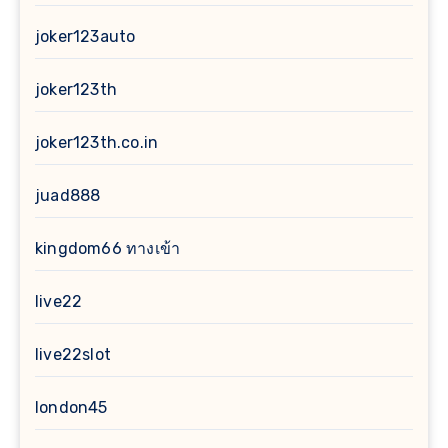
joker123auto
joker123th
joker123th.co.in
juad888
kingdom66 ทางเข้า
live22
live22slot
london45