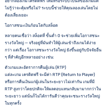
อยากลองเกม เครดิตฟรี ใหม่หรือระบบโบนัสของเกมแต่
ไม่รู้ว่าจะคุ้มหรือไม่? ระบบนี้ช่วยให้คุณลองเล่นโดยไม่
ต้องเสี่ยงเยอะ
โอกาสชนะเงินก้อนโตกับสล็อต
หลายคนเชื่อว่า สล็อตที่ ขั้นต่ำ 0 จะช่วยเพิ่มโอกาสชนะ
รางวัลใหญ่ — จริงอยู่ที่มันทำให้ผู้เล่นเข้าถึงเกมได้ง่าย
กว่า แต่เรื่อง โอกาสชนะรางวัลใหญ่ ยังขึ้นอยู่กับปัจจัยอื่น
ๆ ที่สำคัญอีกหลายอย่าง เช่น:
ตัวเกมและอัตราการคืนผู้เล่น (RTP)
แต่ละเกม เครดิตฟรี จะมีค่า RTP (Return to Player)
หรือการคืนเงินแก่ผู้เล่นในระยะยาวไม่เท่ากัน เกมที่มี
RTP สูงกว่าโดยปกติจะให้ผลตอบแทนกลับมามากกว่าใน
ระยะยาว แต่นั่นก็ไม่ได้การันตีว่าคุณจะชนะรางวัลใหญ่
ในทุกครั้ง