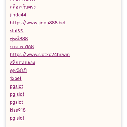
สล็อตเว็บตรง
jinda44
https://www.jinda888.bet
slot99
พุซซี่888
บาคาร่า168
https://www.slotxo24hr.win
สล็อตทดลอง
ดูหนังโป๊
1xbet
pgslot
pg slot
pgslot
kiss918
pg slot