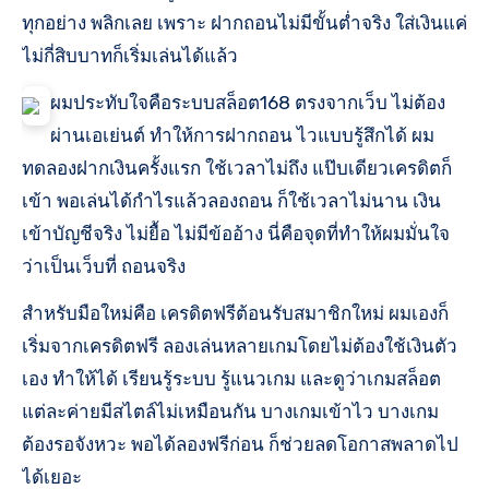
ทุกอย่าง พลิกเลย เพราะ ฝากถอนไม่มีขั้นต่ำจริง ใส่เงินแค่
ไม่กี่สิบบาทก็เริ่มเล่นได้แล้ว
ผมประทับใจคือระบบสล็อต168 ตรงจากเว็บ ไม่ต้อง
ผ่านเอเย่นต์ ทำให้การฝากถอน ไวแบบรู้สึกได้ ผม
ทดลองฝากเงินครั้งแรก ใช้เวลาไม่ถึง แป๊บเดียวเครดิตก็
เข้า พอเล่นได้กำไรแล้วลองถอน ก็ใช้เวลาไม่นาน เงิน
เข้าบัญชีจริง ไม่ยื้อ ไม่มีข้ออ้าง นี่คือจุดที่ทำให้ผมมั่นใจ
ว่าเป็นเว็บที่ ถอนจริง
สำหรับมือใหม่คือ เครดิตฟรีต้อนรับสมาชิกใหม่ ผมเองก็
เริ่มจากเครดิตฟรี ลองเล่นหลายเกมโดยไม่ต้องใช้เงินตัว
เอง ทำให้ได้ เรียนรู้ระบบ รู้แนวเกม และดูว่าเกมสล็อต
แต่ละค่ายมีสไตล์ไม่เหมือนกัน บางเกมเข้าไว บางเกม
ต้องรอจังหวะ พอได้ลองฟรีก่อน ก็ช่วยลดโอกาสพลาดไป
ได้เยอะ