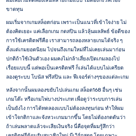
ผมเลยเริ่มทดลองเล่นหลายเกมแบบ ไม่ต้องกังวลเรื่อง
ขาดทุน
ผมเริ่มจากเกมสล็อตก่อน เพราะเป็นแนวที่เข้าใจง่าย ไม่
ต้องคิดเยอะ แค่เลือกเกม กดสปิน แล้วลุ้นผลลัพธ์ ข้อดีของ
การใช้เครดิตฟรีคือ เราสามารถลองหลายเกมได้จริง ๆ
ตั้งแต่เกมยอดนิยม ไปจนถึงเกมใหม่ที่ไม่เคยเล่นมาก่อน
ปกติถ้าใช้เงินตัวเอง ผมคงไม่กล้าเสี่ยงเปิดเกมลองไป
เรื่อยแบบนี้ แต่พอเป็นเครดิตฟรี ก็เล่นได้แบบไม่เครียด
ลองดูระบบ โบนัส ฟรีสปิน และ ฟีเจอร์ต่างๆของแต่ละเกม
หลังจากนั้นผมลองขยับไปเล่นเกม สล็อต168 อื่นๆ เช่น
เกมโต๊ะ หรือเกมไพ่บางประเภท เพื่อดูว่าระบบการเล่น
เป็นยังไง การได้ทดลองแบบไม่ต้องลงทุนก่อน ทำให้ผม
เข้าใจกติกาและจังหวะเกมมากขึ้น โดยไม่ต้องกดดันว่า
ถ้าเล่นพลาดแล้วจะเสียเงินจริง นี่คือจุดที่ผมรู้สึกว่า
เครดิตฟรีต้อนรับสมาชิกใหม่ มีเวิร์กสุดๆ โดยเฉพาะ