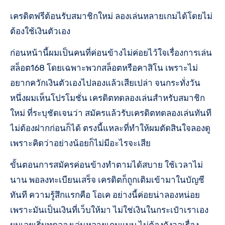
เครดิตฟรีต้อนรับสมาชิกใหม่ ลองเล่นหลายเกมได้โดยไม่
ต้องใช้เงินตัวเอง
ก่อนหน้านี้ผมเป็นคนที่ค่อนข้างไม่ค่อยไว้ใจเรื่องการเล่น
สล็อต168 โดยเฉพาะพวกสล็อตหรือคาสิโน เพราะไม่
อยากควักเงินตัวเองไปลองแล้วเสียเปล่า จนกระทั่งวัน
หนึ่งผมเห็นโปรโมชั่น เครดิตทดลองเล่นสำหรับสมาชิก
ใหม่ ที่ระบุชัดเจนว่า สมัครแล้วรับเครดิตทดลองเล่นทันที
ไม่ต้องฝากก่อนก็ได้ ตรงนี้แหละที่ทำให้ผมตัดสินใจลองดู
เพราะคิดว่าอย่างน้อยก็ไม่มีอะไรจะเสีย
ขั้นตอนการสมัครค่อนข้างทำตามได้สบาย ใช้เวลาไม่
นาน พอลงทะเบียนเสร็จ เครดิตก็ถูกเติมเข้ามาในบัญชี
ทันที ความรู้สึกแรกคือ โอเค อย่างนี้ค่อยน่าลองหน่อย
เพราะมันเป็นเงินที่เว็บให้มา ไม่ใช่เงินในกระเป๋าเราเอง