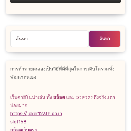
tangtem168 แตกไม่อั้น โอนอย่างไว
สมัครด่วน 24 กรกฎาคม 69
ค้นหา
สำหรับ:
การท้าทายตนเองเป็นวิธีที่ดีที่สุดในการเติบโตรวมทั้ง
พัฒนาตนเอง
เว็บคาสิโนน่าเล่น ทั้ง
สล็อต
และ
บาคาร่า
ตึงจริงแตก
บ่อยมาก
https://joker123th.co.in
slot168
สล็อตเว็บตรง