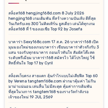
สล็อต168 hengjing168d.com 8 July 2026
hengjing168 เกมเดิมพัน ที่สร้างความบันเทิง ดีที่สุด
วันเกิดรับเลย 300 ไม่ติดเทิร์น ยูสเดียว เล่นได้ทุกเกม
สล็อต168 ที่ 1 ของเอเชีย Top 92 by Josefa
บาคาร่า Sexy168c.com 17 ส.ค. 26 บาคาร่า168 เปิด
มุมมองใหม่ของเกมบาคาร่า เซียนบาคาร่าตัวจริงรับ 3
แสน รองรับทุกธนาคาร ถอนเร็วทันใจ สัมผัสโต๊ะสด
ระดับพรีเมียม บาคาร่า168 สมัครไว ได้โปรใหญ่ ใช้
สิทธิ์ทันใจ Top 17 by Cyril
สล็อตเว็บตรง สายแตก ลุ้นกำไรแบบไม่เสียฟีล Top 60
by Verena tangtem168e.com ฝากมาคุ้มค่า ไม่กิน
มาม่าแน่นอน เล่นลื่น ไม่มีสะดุด คุ้มค่าการเดิมพัน
ที่สุดในวงการ tangtem168 ของรางวัลกำลังรอ
เจ้าของใหม่ 19 JUL 2569