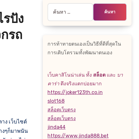
ค้นหา
สำหรับ:
ไรปัง
จกรถ
การท้าทายตนเองเป็นวิธีที่ดีที่สุดใน
l
การเติบโตรวมทั้งพัฒนาตนเอง
เว็บคาสิโนน่าเล่น ทั้ง
สล็อต
และ
บา
คาร่า
ตึงจริงแตกบ่อยมาก
https://joker123th.co.in
slot168
สล็อตเว็บตรง
สล็อตเว็บตรง
ลาง เว็บไซต์
jinda44
่างๆก็มาพนัน
https://www.jinda888.bet