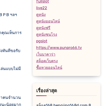
fullslot
live22
ดูหนัง
 B P B ฯลฯ
ดูหนังออนไลน์
ดูหนังฟรี
ถ้าคุณเห็นการ
ดูหนังชนโรง
pgslot
https://www.punpro66.tv
่งทันทีขอรับ
เว็บบาคาร่า
สล็อตเว็บตรง
ซื้อหวยออนไลน์
เล่นแบบไม่มี
เรื่องล่าสุด
อว่าคนจำนวน
าสชนะน้อยมาก
สล็อต168 hengjing168d.com 8