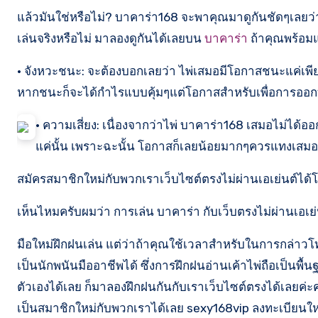
แล้วมันใช่หรือไม่? บาคาร่า168 จะพาคุณมาดูกันชัดๆเลย
เล่นจริงหรือไม่ มาลองดูกันได้เลยบน
บาคาร่า
ถ้าคุณพร้อม
• จังหวะชนะ: จะต้องบอกเลยว่า ไพ่เสมอมีโอกาสชนะแค่เพียง 
หากชนะก็จะได้กำไรแบบคุ้มๆแต่โอกาสสำหรับเพื่อการออกท
• ความเสี่ยง: เนื่องจากว่าไพ่ บาคาร่า168 เสมอไม่ได้
แค่นั้น เพราะฉะนั้น โอกาสก็เลยน้อยมากๆควรแทงเสมอ
สมัครสมาชิกใหม่กับพวกเราเว็บไซต์ตรงไม่ผ่านเอเย่นต์ได้โด
เห็นไหมครับผมว่า การเล่น บาคาร่า กับเว็บตรงไม่ผ่านเอเย่
มือใหม่ฝึกฝนเล่น แต่ว่าถ้าคุณใช้เวลาสำหรับในการกล่าวโท
เป็นนักพนันมืออาชีพได้ ซึ่งการฝึกฝนอ่านเค้าไพ่ถือเป็นพื
ตัวเองได้เลย ก็มาลองฝึกฝนกันกับเราเว็บไซต์ตรงได้เลยค่ะคร
เป็นสมาชิกใหม่กับพวกเราได้เลย sexy168vip ลงทะเบียนให