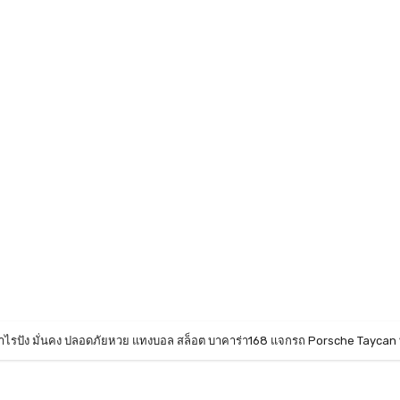
่าย กำไรปัง มั่นคง ปลอดภัยหวย แทงบอล สล็อต บาคาร่า168 แจกรถ Porsche Tayc