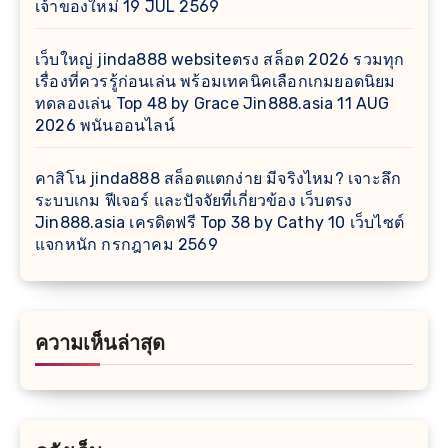
เจ้าของใหม่ 19 JUL 2569
เว็บใหญ่ jinda888 websiteตรง สล็อต 2026 รวมทุก
เรื่องที่ควรรู้ก่อนเล่น พร้อมเทคนิคเลือกเกมยอดนิยม
ทดลองเล่น Top 48 by Grace Jin888.asia 11 AUG
2026 พนันออนไลน์
คาสิโน jinda888 สล็อตแตกง่าย มีจริงไหม? เจาะลึก
ระบบเกม ฟีเจอร์ และปัจจัยที่เกี่ยวข้อง เว็บตรง
Jin888.asia เครดิตฟรี Top 38 by Cathy 10 เว็บไซต์
แจกหนัก กรกฎาคม 2569
ความเห็นล่าสุด