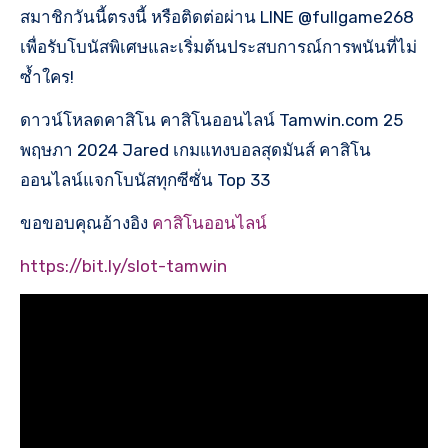
สมาชิกวันนี้ตรงนี้ หรือติดต่อผ่าน LINE @fullgame268
เพื่อรับโบนัสพิเศษและเริ่มต้นประสบการณ์การพนันที่ไม่
ซ้ำใคร!
ดาวน์โหลดคาสิโน คาสิโนออนไลน์ Tamwin.com 25
พฤษภา 2024 Jared เกมแทงบอลสุดมันส์ คาสิโน
ออนไลน์แจกโบนัสทุกซีซั่น Top 33
ขอขอบคุณอ้างอิง
คาสิโนออนไลน์
https://bit.ly/slot-tamwin