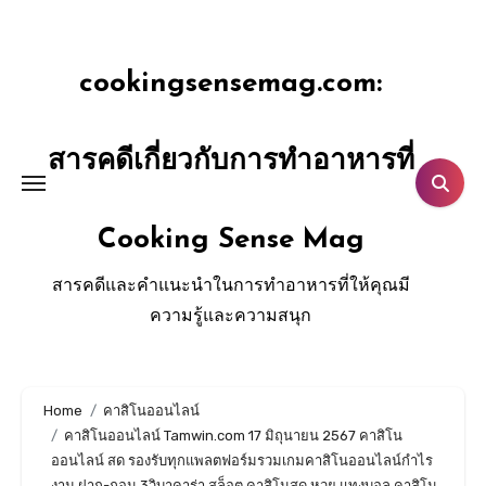
Skip
to
content
cookingsensemag.com:
สารคดีเกี่ยวกับการทำอาหารที่
Cooking Sense Mag
สารคดีและคำแนะนำในการทำอาหารที่ให้คุณมี
ความรู้และความสนุก
Home
คาสิโนออนไลน์
คาสิโนออนไลน์ Tamwin.com 17 มิถุนายน 2567 คาสิโน
ออนไลน์ สด รองรับทุกแพลตฟอร์มรวมเกมคาสิโนออนไลน์กำไร
งาม ฝาก-ถอน 3วิบาคาร่า สล็อต คาสิโนสด หวย แทงบอล คาสิโน