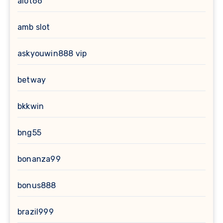
alot66
amb slot
askyouwin888 vip
betway
bkkwin
bng55
bonanza99
bonus888
brazil999