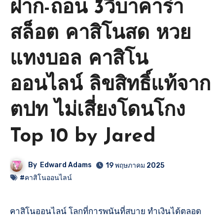
ฝาก-ถอน 3วิบาคาร่า
สล็อต คาสิโนสด หวย
แทงบอล คาสิโน
ออนไลน์ ลิขสิทธิ์แท้จาก
ตปท ไม่เสี่ยงโดนโกง
Top 10 by Jared
By
Edward Adams
19 พฤษภาคม 2025
#คาสิโนออนไลน์
คาสิโนออนไลน์ โลกที่การพนันที่สบาย ทำเงินได้ตลอด