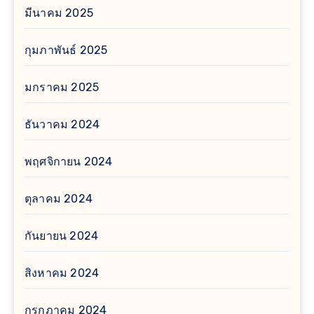
มีนาคม 2025
กุมภาพันธ์ 2025
มกราคม 2025
ธันวาคม 2024
พฤศจิกายน 2024
ตุลาคม 2024
กันยายน 2024
สิงหาคม 2024
กรกฎาคม 2024