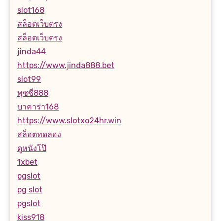
slot168
สล็อตเว็บตรง
สล็อตเว็บตรง
jinda44
https://www.jinda888.bet
slot99
พุซซี่888
บาคาร่า168
https://www.slotxo24hr.win
สล็อตทดลอง
ดูหนังโป๊
1xbet
pgslot
pg slot
pgslot
kiss918