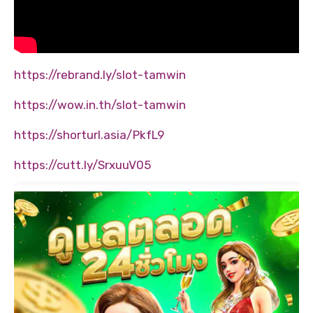
https://rebrand.ly/slot-tamwin
https://wow.in.th/slot-tamwin
https://shorturl.asia/PkfL9
https://cutt.ly/SrxuuV05