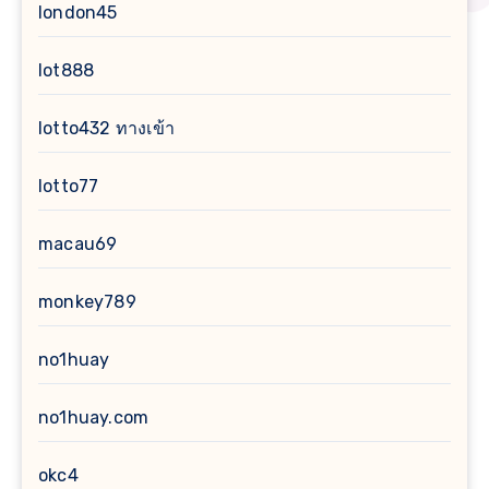
london45
lot888
lotto432 ทางเข้า
lotto77
macau69
monkey789
no1huay
no1huay.com
okc4