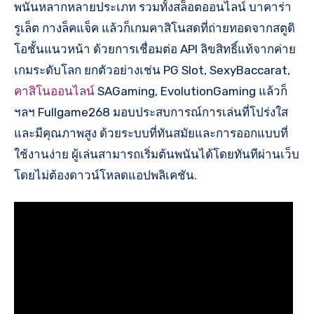
พนันหลากหลายประเภท รวมทั้งสล็อตออนไลน์ บาคาร่า
รูเล็ต กางล็คแจ็ค แล้วก็เกมคาสิโนสดที่ถ่ายทอดจากสตูดิ
โอชั้นแนวหน้า ด้วยการเชื่อมต่อ API ลิขสิทธิ์แท้จากค่าย
เกมระดับโลก ยกตัวอย่างเช่น PG Slot, SexyBaccarat,
คาสิโนออนไลน์
SAGaming, EvolutionGaming แล้วก็
ฯลฯ Fullgame268 มอบประสบการณ์การเล่นที่โปร่งใส
และมีคุณภาพสูง ด้วยระบบที่ทันสมัยและการออกแบบที่
ใช้งานง่าย ผู้เล่นสามารถเริ่มต้นพนันได้โดยทันทีผ่านเว็บ
โดยไม่ต้องดาวน์โหลดแอปพลิเคชัน.