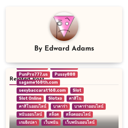
918Kiss
ABA
ABAGroup2
Casino
funny18.in
Jili
Jilislot
Joker123
joker123th.co.in
no1huay
By
Edward Adams
no1huay.com
PG
PG Slot
PGSlot
pgslot77.ltd
pgslot99.in
PunPro66
PunPro66.tv
PunPro777
PunPro777.us
Pussy888
Related Post
sagame168th.com
sexybaccarat168.com
Slot
Slot Online
Slotxo
คาสิโน
คาสิโนออนไลน์
บาคาร่า
บาคาร่าออนไลน์
พนันออนไลน์
สล็อต
สล็อตออนไลน์
เกมยิงปลา
เว็บพนัน
เว็บพนันออนไลน์