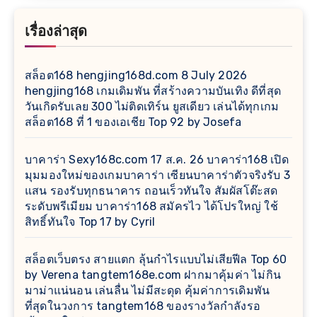
เรื่องล่าสุด
สล็อต168 hengjing168d.com 8 July 2026
hengjing168 เกมเดิมพัน ที่สร้างความบันเทิง ดีที่สุด
วันเกิดรับเลย 300 ไม่ติดเทิร์น ยูสเดียว เล่นได้ทุกเกม
สล็อต168 ที่ 1 ของเอเชีย Top 92 by Josefa
บาคาร่า Sexy168c.com 17 ส.ค. 26 บาคาร่า168 เปิด
มุมมองใหม่ของเกมบาคาร่า เซียนบาคาร่าตัวจริงรับ 3
แสน รองรับทุกธนาคาร ถอนเร็วทันใจ สัมผัสโต๊ะสด
ระดับพรีเมียม บาคาร่า168 สมัครไว ได้โปรใหญ่ ใช้
สิทธิ์ทันใจ Top 17 by Cyril
สล็อตเว็บตรง สายแตก ลุ้นกำไรแบบไม่เสียฟีล Top 60
by Verena tangtem168e.com ฝากมาคุ้มค่า ไม่กิน
มาม่าแน่นอน เล่นลื่น ไม่มีสะดุด คุ้มค่าการเดิมพัน
ที่สุดในวงการ tangtem168 ของรางวัลกำลังรอ