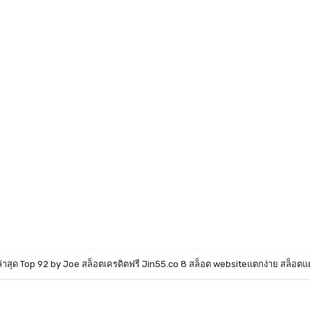
ล่าสุด Top 92 by Joe สล็อตเครดิตฟรี Jin55.co 8 สล็อต websiteแตกง่าย สล็อตแตกง