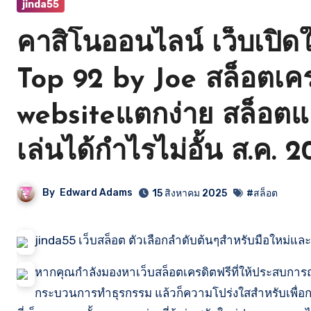
jinda55
คาสิโนออนไลน์ เว็บเปิดใ
Top 92 by Joe สล็อตเคร
websiteแตกง่าย สล็อตแตก
เล่นได้กำไรไม่อั้น ส.ค. 
By
Edward Adams
15 สิงหาคม 2025
#สล็อต
jinda55 เว็บสล็อต ตัวเลือกลำดับต้นๆสำหรับมือใหม่และ
หากคุณกำลังมองหาเว็บสล็อตเครดิตฟรีที่ให้ประสบการ
กระบวนการทำธุรกรรม แล้วก็ความโปร่งใสสำหรับเพื่อการ