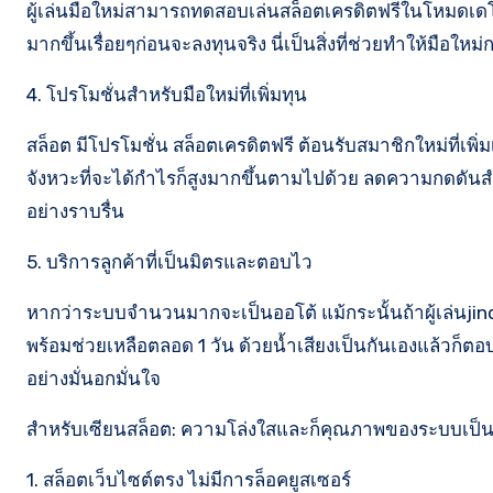
ผู้เล่นมือใหม่สามารถทดสอบเล่นสล็อตเครดิตฟรีในโหมดเดโมไ
มากขึ้นเรื่อยๆก่อนจะลงทุนจริง นี่เป็นสิ่งที่ช่วยทำให้มือให
4. โปรโมชั่นสำหรับมือใหม่ที่เพิ่มทุน
สล็อต มีโปรโมชั่น สล็อตเครดิตฟรี ต้อนรับสมาชิกใหม่ที่เพิ่
จังหวะที่จะได้กำไรก็สูงมากขึ้นตามไปด้วย ลดความกดดันส
อย่างราบรื่น
5. บริการลูกค้าที่เป็นมิตรและตอบไว
หากว่าระบบจำนวนมากจะเป็นออโต้ แม้กระนั้นถ้าผู้เล่นjin
พร้อมช่วยเหลือตลอด 1 วัน ด้วยน้ำเสียงเป็นกันเองแล้วก็ตอบ
อย่างมั่นอกมั่นใจ
สำหรับเซียนสล็อต: ความโล่งใสและก็คุณภาพของระบบเป็
1. สล็อตเว็บไซต์ตรง ไม่มีการล็อคยูสเซอร์