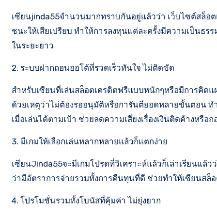
เซียนjinda55จำนวนมากทราบกันอยู่แล้วว่า เว็บไซต์สล็อตเว
ชนะให้เสียเปรียบ ทำให้การลงทุนแต่ละครั้งมีความเป็นธรร
ในระยะยาว
2. ระบบฝากถอนออโต้ที่รวดเร็วทันใจ ไม่ติดขัด
สำหรับเซียนที่เล่นสล็อตเครดิตฟรีแบบหนักๆหรือมีการคิดแ
ด้วยเหตุว่าไม่ต้องรออนุมัติหรือการันตียอดหลายขั้นตอน 
เมื่อเล่นได้ตามเป้า ช่วยลดความเสี่ยงเรื่องเงินติดค้างหรื
3. มีเกมให้เลือกเล่นหลากหลายแล้วก็แตกง่าย
เซียนJinda55จะมีเกมโปรดที่วิเคราะห์แล้วก็เล่าเรียนแล้
ว่ามีอัตราการจ่ายรวมทั้งการคืนทุนที่ดี ช่วยทำให้เซียนสล็
4. โปรโมชั่นรวมทั้งโบนัสที่คุ้มค่า ไม่ยุ่งยาก