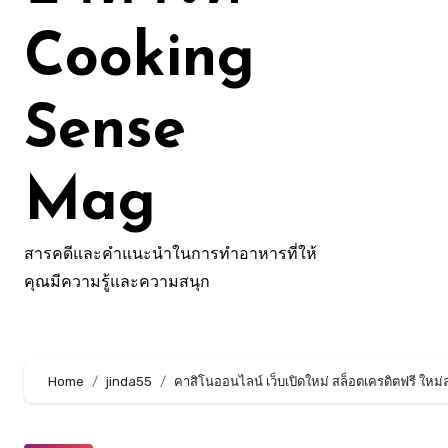
Cooking
Sense
Mag
สารคดีและคำแนะนำในการทำอาหารที่ให้
คุณมีความรู้และความสนุก
Home
jinda55
คาสิโนออนไลน์ เว็บเปิดใหม่ สล็อตเครดิตฟรี ใหม่