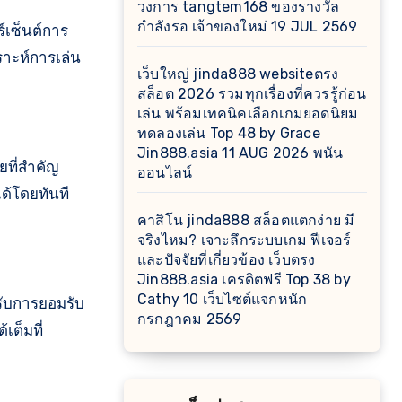
วงการ tangtem168 ของรางวัล
กำลังรอ เจ้าของใหม่ 19 JUL 2569
์เซ็นต์การ
ราะห์การเล่น
เว็บใหญ่ jinda888 websiteตรง
สล็อต 2026 รวมทุกเรื่องที่ควรรู้ก่อน
เล่น พร้อมเทคนิคเลือกเกมยอดนิยม
ทดลองเล่น Top 48 by Grace
Jin888.asia 11 AUG 2026 พนัน
ยที่สำคัญ
ออนไลน์
ด้โดยทันที
คาสิโน jinda888 สล็อตแตกง่าย มี
จริงไหม? เจาะลึกระบบเกม ฟีเจอร์
และปัจจัยที่เกี่ยวข้อง เว็บตรง
Jin888.asia เครดิตฟรี Top 38 by
Cathy 10 เว็บไซต์แจกหนัก
รับการยอมรับ
กรกฎาคม 2569
เต็มที่