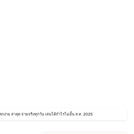
่าย ล่าสุด จ่ายจริงทุกวัน เล่นได้กำไรไม่อั้น ส.ค. 2025