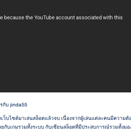
ารกับ jinda55
อกเว็บไซต์มาเล่นสล็อตแล้วจบ เนื่องจากผู้เล่นแต่ละคนมีความต้
่คุ้นเคยกับเกมรวมทั้งระบบ กับเซียนสล็อตที่มีประสบการณ์รวมทั้งม